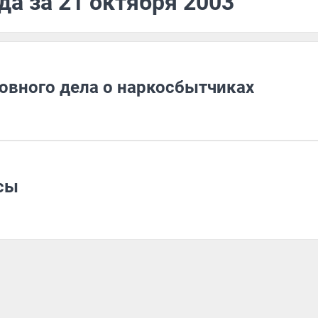
да за 21 октября 2003
овного дела о наркосбытчиках
сы