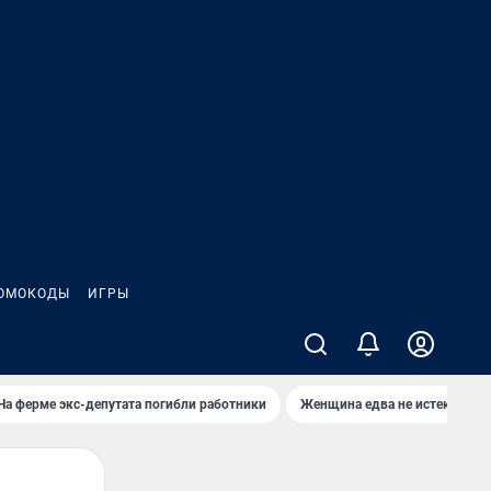
ОМОКОДЫ
ИГРЫ
На ферме экс-депутата погибли работники
Женщина едва не истекла кро