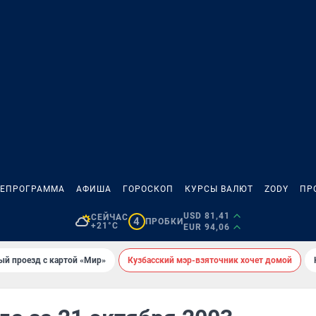
ЛЕПРОГРАММА
АФИША
ГОРОСКОП
КУРСЫ ВАЛЮТ
ZODY
ПР
USD 81,41
СЕЙЧАС
4
ПРОБКИ
+21°C
EUR 94,06
ый проезд с картой «Мир»
Кузбасский мэр-взяточник хочет домой