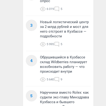
опрос
6 019
5
Новый логистический центр
3
за 2 млрд рублей и мост для
него отстроят в Кузбассе —
подробности
5 995
5
Обрушившийся в Кузбассе
4
склад Wildberries планирует
возобновить работу — что
происходит внутри
5 640
9
Наручники вместо Rolex: как
5
судили экс-главу Минздрава
Кузбасса и бывшего