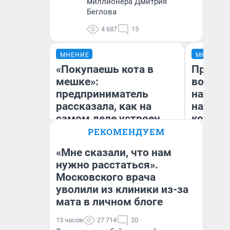
миллионера Дмитрия
Беглова
4 687
15
МНЕНИЕ
МНЕНИЕ
«Покупаешь кота в
Продаш
мешке»:
возьмут
предприниматель
нам го
рассказала, как на
налого
самом деле устроен
коснет
бизнес со складами
даже р
РЕКОМЕНДУЕМ
дешевых товаров
«Мне сказали, что нам
нужно расстаться».
Наталья Шорохова
Московского врача
Ан
Открыла кофейную точку на
деньги соцразвития
уволили из клиники из-за
мата в личном блоге
13 часов
27 714
20