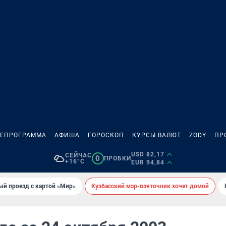
ЛЕПРОГРАММА
АФИША
ГОРОСКОП
КУРСЫ ВАЛЮТ
ZODY
ПР
USD 82,17
СЕЙЧАС
0
ПРОБКИ
+16°C
EUR 94,84
ый проезд с картой «Мир»
Кузбасский мэр-взяточник хочет домой