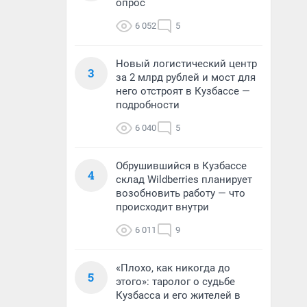
опрос
6 052
5
Новый логистический центр
3
за 2 млрд рублей и мост для
него отстроят в Кузбассе —
подробности
6 040
5
Обрушившийся в Кузбассе
4
склад Wildberries планирует
возобновить работу — что
происходит внутри
6 011
9
«Плохо, как никогда до
5
этого»: таролог о судьбе
Кузбасса и его жителей в