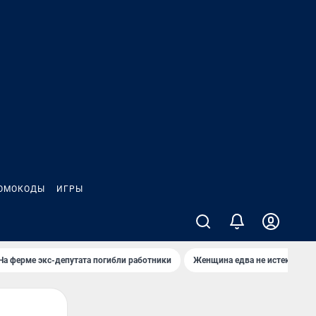
ОМОКОДЫ
ИГРЫ
На ферме экс-депутата погибли работники
Женщина едва не истекла кро