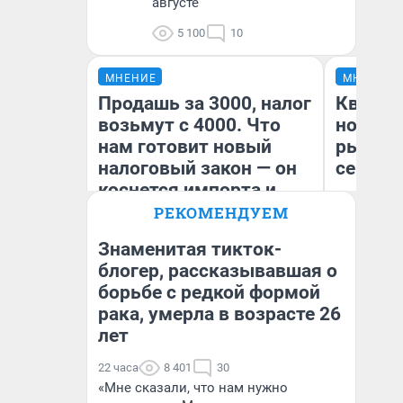
августе
5 100
10
МНЕНИЕ
МНЕНИЕ
Продашь за 3000, налог
Кварти
возьмут с 4000. Что
но деш
нам готовит новый
рынок 
налоговый закон — он
сейчас
коснется импорта и
даже репетиторов
РЕКОМЕНДУЕМ
Знаменитая тикток-
блогер, рассказывавшая о
Ек
борьбе с редкой формой
Анастасия Завгородняя
ди
не
рака, умерла в возрасте 26
лет
22 часа
8 401
30
«Мне сказали, что нам нужно