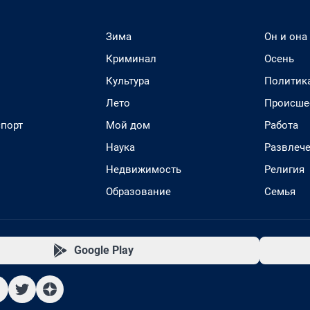
Зима
Он и она
Криминал
Осень
Культура
Политик
Лето
Происше
спорт
Мой дом
Работа
Наука
Развлеч
Недвижимость
Религия
Образование
Семья
Google Play