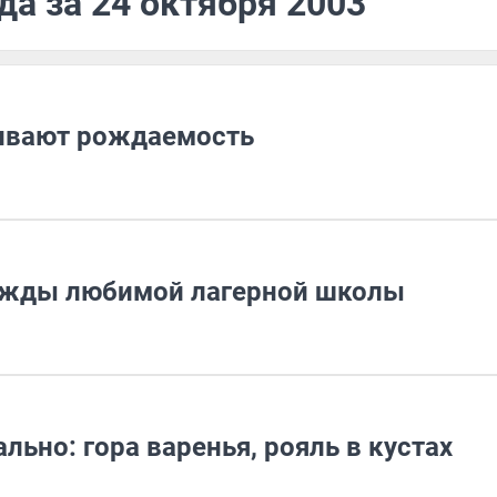
да за 24 октября 2003
чивают рождаемость
ужды любимой лагерной школы
ьно: гора варенья, рояль в кустах