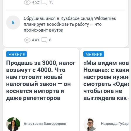
4 521
15
Обрушившийся в Кузбассе склад Wildberries
5
планирует возобновить работу — что
происходит внутри
4 491
8
МНЕНИЕ
МНЕНИЕ
Продашь за 3000, налог
«Мы видим нов
возьмут с 4000. Что
Нолана»: с каки
нам готовит новый
настроем нужн
налоговый закон — он
смотреть «Одис
коснется импорта и
чтобы она не
даже репетиторов
выглядела как 
Анастасия Завгородняя
Надежда Губарь