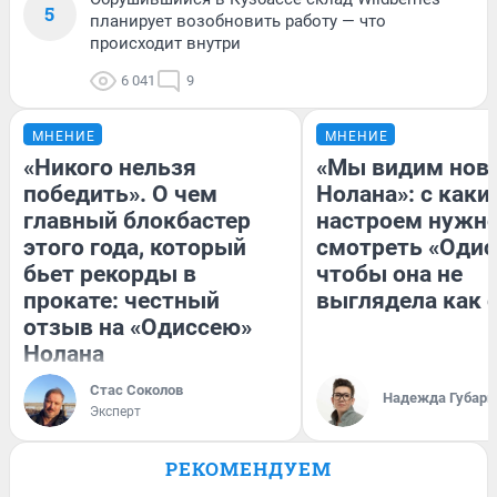
5
планирует возобновить работу — что
происходит внутри
6 041
9
МНЕНИЕ
МНЕНИЕ
«Никого нельзя
«Мы видим нов
победить». О чем
Нолана»: с каки
главный блокбастер
настроем нужн
этого года, который
смотреть «Одис
бьет рекорды в
чтобы она не
прокате: честный
выглядела как 
отзыв на «Одиссею»
Нолана
Стас Соколов
Надежда Губарь
Эксперт
РЕКОМЕНДУЕМ