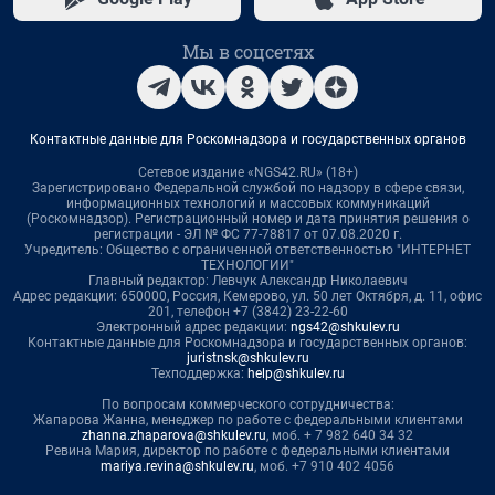
Мы в соцсетях
Контактные данные для Роскомнадзора и государственных органов
Сетевое издание «NGS42.RU» (18+)
Зарегистрировано Федеральной службой по надзору в сфере связи,
информационных технологий и массовых коммуникаций
(Роскомнадзор). Регистрационный номер и дата принятия решения о
регистрации - ЭЛ № ФС 77-78817 от 07.08.2020 г.
Учредитель: Общество с ограниченной ответственностью "ИНТЕРНЕТ
ТЕХНОЛОГИИ"
Главный редактор: Левчук Александр Николаевич
Адрес редакции: 650000, Россия, Кемерово, ул. 50 лет Октября, д. 11, офис
201, телефон +7 (3842) 23-22-60
Электронный адрес редакции:
ngs42@shkulev.ru
Контактные данные для Роскомнадзора и государственных органов:
juristnsk@shkulev.ru
Техподдержка:
help@shkulev.ru
По вопросам коммерческого сотрудничества:
Жапарова Жанна, менеджер по работе с федеральными клиентами
zhanna.zhaparova@shkulev.ru
, моб. + 7 982 640 34 32
Ревина Мария, директор по работе с федеральными клиентами
mariya.revina@shkulev.ru
, моб. +7 910 402 4056