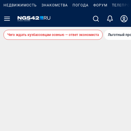
НЕДВИЖИМОСТЬ
ЗНАКОМСТВА
ПОГОДА
ФОРУМ
ТЕЛЕПРО
Чего ждать кузбассовцам осенью — ответ экономиста
Льготный про