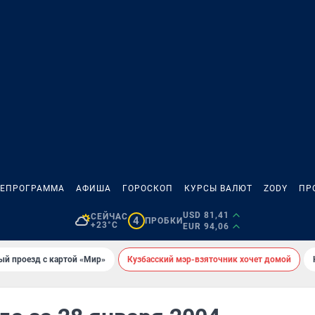
ЛЕПРОГРАММА
АФИША
ГОРОСКОП
КУРСЫ ВАЛЮТ
ZODY
ПР
USD 81,41
СЕЙЧАС
4
ПРОБКИ
+23°C
EUR 94,06
ый проезд с картой «Мир»
Кузбасский мэр-взяточник хочет домой