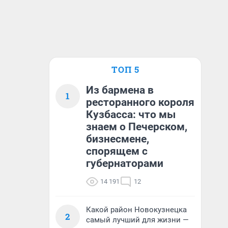
ТОП 5
Из бармена в
1
ресторанного короля
Кузбасса: что мы
знаем о Печерском,
бизнесмене,
спорящем с
губернаторами
14 191
12
Какой район Новокузнецка
2
самый лучший для жизни —