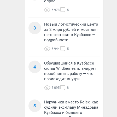
опрос
5 978
5
Новый логистический центр
3
за 2 млрд рублей и мост для
него отстроят в Кузбассе —
подробности
5 944
5
Обрушившийся в Кузбассе
4
склад Wildberries планирует
возобновить работу — что
происходит внутри
5 095
8
Наручники вместо Rolex: как
5
судили экс-главу Минздрава
Кузбасса и бывшего