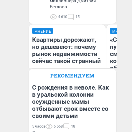
миллионера Дмитрия
Беглова
4 610
15
МНЕНИЕ
МНЕНИЕ
Квартиры дорожают,
«Спутал
но дешевеют: почему
пургу».
рынок недвижимости
смерте
сейчас такой странный
которы
обнару
РЕКОМЕНДУЕМ
С рождения в неволе. Как
Ир
в уральской колонии
Екатерина Торопова
Гл
осужденные мамы
директор агентства
«Р
недвижимости
Во
отбывают срок вместе со
своими детьми
5 часов
6 568
18