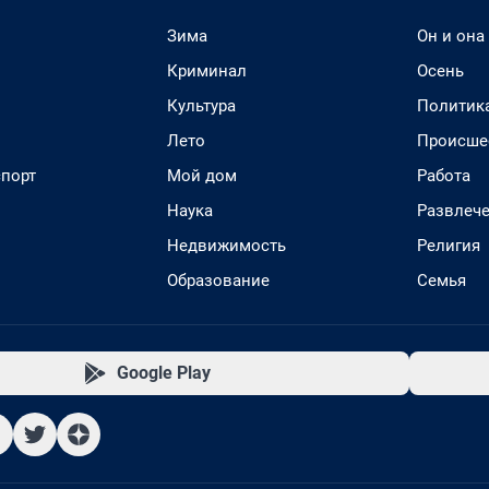
Зима
Он и она
Криминал
Осень
Культура
Политик
Лето
Происше
спорт
Мой дом
Работа
Наука
Развлеч
Недвижимость
Религия
Образование
Семья
Google Play