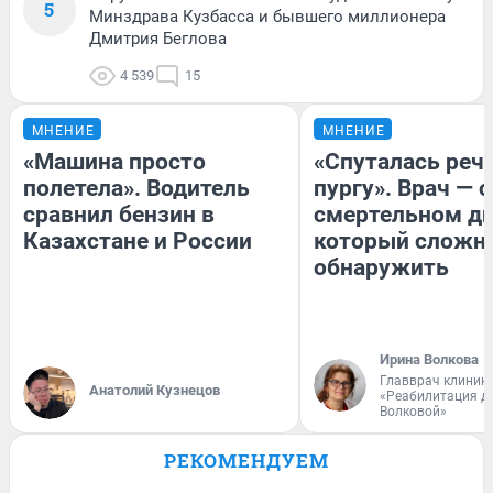
5
Минздрава Кузбасса и бывшего миллионера
Дмитрия Беглова
4 539
15
МНЕНИЕ
МНЕНИЕ
«Машина просто
«Спуталась речь
полетела». Водитель
пургу». Врач — о
сравнил бензин в
смертельном ди
Казахстане и России
который сложн
обнаружить
Ирина Волкова
Главврач клиник
Анатолий Кузнецов
«Реабилитация д
Волковой»
РЕКОМЕНДУЕМ