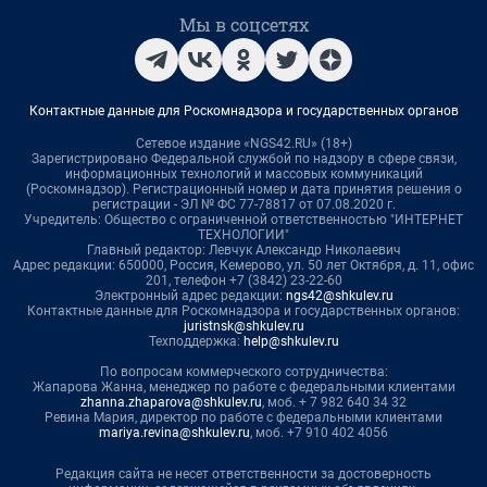
Мы в соцсетях
Контактные данные для Роскомнадзора и государственных органов
Сетевое издание «NGS42.RU» (18+)
Зарегистрировано Федеральной службой по надзору в сфере связи,
информационных технологий и массовых коммуникаций
(Роскомнадзор). Регистрационный номер и дата принятия решения о
регистрации - ЭЛ № ФС 77-78817 от 07.08.2020 г.
Учредитель: Общество с ограниченной ответственностью "ИНТЕРНЕТ
ТЕХНОЛОГИИ"
Главный редактор: Левчук Александр Николаевич
Адрес редакции: 650000, Россия, Кемерово, ул. 50 лет Октября, д. 11, офис
201, телефон +7 (3842) 23-22-60
Электронный адрес редакции:
ngs42@shkulev.ru
Контактные данные для Роскомнадзора и государственных органов:
juristnsk@shkulev.ru
Техподдержка:
help@shkulev.ru
По вопросам коммерческого сотрудничества:
Жапарова Жанна, менеджер по работе с федеральными клиентами
zhanna.zhaparova@shkulev.ru
, моб. + 7 982 640 34 32
Ревина Мария, директор по работе с федеральными клиентами
mariya.revina@shkulev.ru
, моб. +7 910 402 4056
Редакция сайта не несет ответственности за достоверность