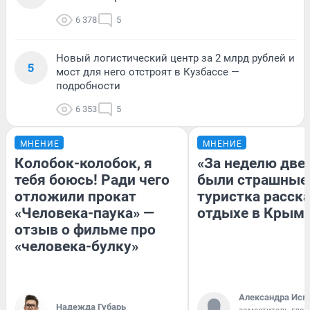
6 378
5
Новый логистический центр за 2 млрд рублей и
5
мост для него отстроят в Кузбассе —
подробности
6 353
5
МНЕНИЕ
МНЕНИЕ
Колобок-колобок, я
«За неделю две
тебя боюсь! Ради чего
были страшные
отложили прокат
туристка расска
«Человека-паука» —
отдыхе в Крым
отзыв о фильме про
«человека-булку»
Александра Исм
Надежда Губарь