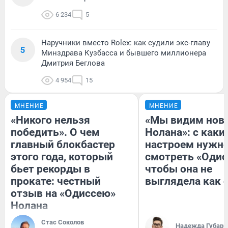
6 234
5
Наручники вместо Rolex: как судили экс-главу
5
Минздрава Кузбасса и бывшего миллионера
Дмитрия Беглова
4 954
15
МНЕНИЕ
МНЕНИЕ
«Никого нельзя
«Мы видим нов
победить». О чем
Нолана»: с каки
главный блокбастер
настроем нужн
этого года, который
смотреть «Одис
бьет рекорды в
чтобы она не
прокате: честный
выглядела как 
отзыв на «Одиссею»
Нолана
Стас Соколов
Надежда Губарь