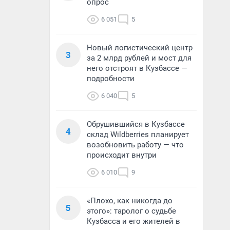
опрос
6 051
5
Новый логистический центр
3
за 2 млрд рублей и мост для
него отстроят в Кузбассе —
подробности
6 040
5
Обрушившийся в Кузбассе
4
склад Wildberries планирует
возобновить работу — что
происходит внутри
6 010
9
«Плохо, как никогда до
5
этого»: таролог о судьбе
Кузбасса и его жителей в