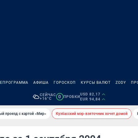
ЛЕПРОГРАММА
АФИША
ГОРОСКОП
КУРСЫ ВАЛЮТ
ZODY
ПР
USD 82,17
СЕЙЧАС
0
ПРОБКИ
+16°C
EUR 94,84
ый проезд с картой «Мир»
Кузбасский мэр-взяточник хочет домой