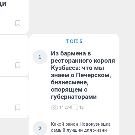
щи
ТОП 5
Из бармена в
1
ресторанного короля
Кузбасса: что мы
знаем о Печерском,
бизнесмене,
спорящем с
губернаторами
14 274
12
Какой район Новокузнецка
2
самый лучший для жизни —