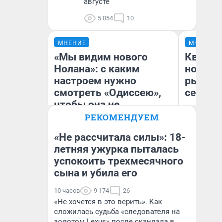
августе
5 054
10
МНЕНИЕ
МНЕНИЕ
«Мы видим нового
Кварти
Нолана»: с каким
но деш
настроем нужно
рынок 
смотреть «Одиссею»,
сейчас
чтобы она не
выглядела как фиаско
РЕКОМЕНДУЕМ
«Не рассчитала силы»: 18-
летняя ужурка пыталась
Ек
успокоить трехмесячного
Надежда Губарь
ди
не
сына и убила его
10 часов
9 174
26
«Не хочется в это верить». Как
сложилась судьба «следователя на
золотом Lexus» после скандала в