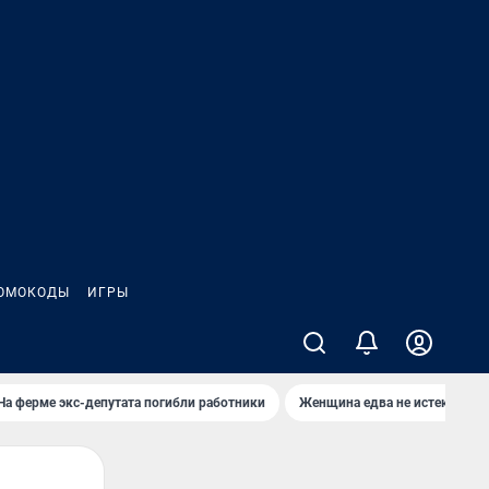
ОМОКОДЫ
ИГРЫ
На ферме экс-депутата погибли работники
Женщина едва не истекла кро