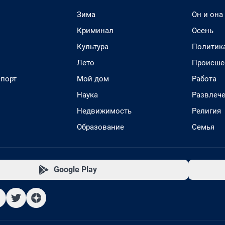
Зима
Он и она
Криминал
Осень
Культура
Политик
Лето
Происше
спорт
Мой дом
Работа
Наука
Развлеч
Недвижимость
Религия
Образование
Семья
Google Play