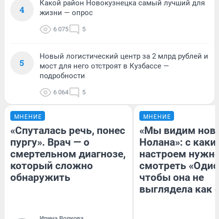
Какой район Новокузнецка самый лучший для
4
жизни — опрос
6 075
5
Новый логистический центр за 2 млрд рублей и
5
мост для него отстроят в Кузбассе —
подробности
6 064
5
МНЕНИЕ
МНЕНИЕ
«Спуталась речь, понес
«Мы видим нов
пургу». Врач — о
Нолана»: с каки
смертельном диагнозе,
настроем нужн
который сложно
смотреть «Одис
обнаружить
чтобы она не
выглядела как 
Ирина Волкова