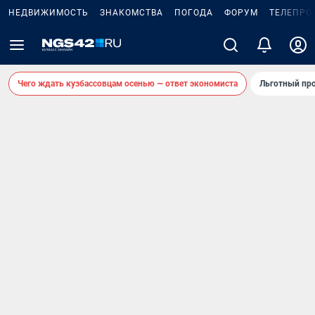
НЕДВИЖИМОСТЬ
ЗНАКОМСТВА
ПОГОДА
ФОРУМ
ТЕЛЕПРО
Чего ждать кузбассовцам осенью — ответ экономиста
Льготный про