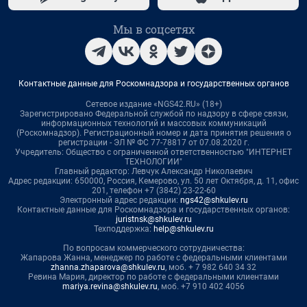
Мы в соцсетях
Контактные данные для Роскомнадзора и государственных органов
Сетевое издание «NGS42.RU» (18+)
Зарегистрировано Федеральной службой по надзору в сфере связи,
информационных технологий и массовых коммуникаций
(Роскомнадзор). Регистрационный номер и дата принятия решения о
регистрации - ЭЛ № ФС 77-78817 от 07.08.2020 г.
Учредитель: Общество с ограниченной ответственностью "ИНТЕРНЕТ
ТЕХНОЛОГИИ"
Главный редактор: Левчук Александр Николаевич
Адрес редакции: 650000, Россия, Кемерово, ул. 50 лет Октября, д. 11, офис
201, телефон +7 (3842) 23-22-60
Электронный адрес редакции:
ngs42@shkulev.ru
Контактные данные для Роскомнадзора и государственных органов:
juristnsk@shkulev.ru
Техподдержка:
help@shkulev.ru
По вопросам коммерческого сотрудничества:
Жапарова Жанна, менеджер по работе с федеральными клиентами
zhanna.zhaparova@shkulev.ru
, моб. + 7 982 640 34 32
Ревина Мария, директор по работе с федеральными клиентами
mariya.revina@shkulev.ru
, моб. +7 910 402 4056