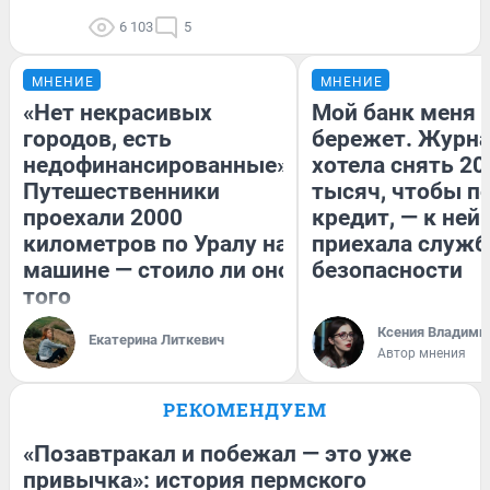
6 103
5
МНЕНИЕ
МНЕНИЕ
«Нет некрасивых
Мой банк меня
городов, есть
бережет. Журн
недофинансированные».
хотела снять 20
Путешественники
тысяч, чтобы п
проехали 2000
кредит, — к ней
километров по Уралу на
приехала служб
машине — стоило ли оно
безопасности
того
Ксения Владими
Екатерина Литкевич
Автор мнения
РЕКОМЕНДУЕМ
«Позавтракал и побежал — это уже
привычка»: история пермского