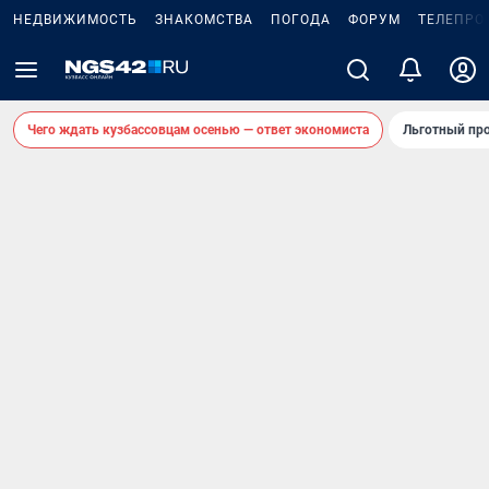
НЕДВИЖИМОСТЬ
ЗНАКОМСТВА
ПОГОДА
ФОРУМ
ТЕЛЕПРО
Чего ждать кузбассовцам осенью — ответ экономиста
Льготный про