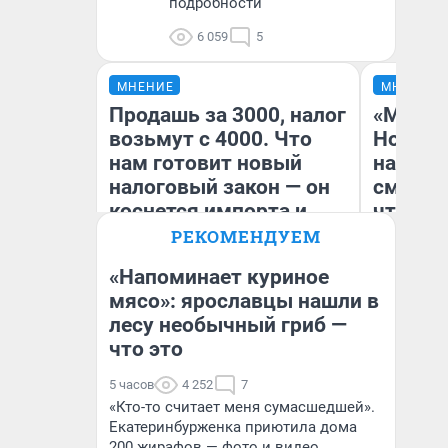
подробности
6 059
5
МНЕНИЕ
МНЕНИЕ
Продашь за 3000, налог
«Мы ви
возьмут с 4000. Что
Нолана
нам готовит новый
настро
налоговый закон — он
смотре
коснется импорта и
чтобы 
даже репетиторов
выгляд
РЕКОМЕНДУЕМ
«Напоминает куриное
мясо»: ярославцы нашли в
лесу необычный гриб —
Анастасия Завгородняя
На
что это
5 часов
4 252
7
«Кто-то считает меня сумасшедшей».
Екатеринбурженка приютила дома
200 жирафов — фото и видео