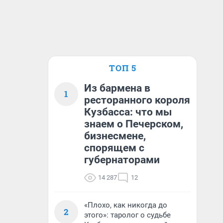
ТОП 5
Из бармена в
1
ресторанного короля
Кузбасса: что мы
знаем о Печерском,
бизнесмене,
спорящем с
губернаторами
14 287
12
«Плохо, как никогда до
2
этого»: таролог о судьбе