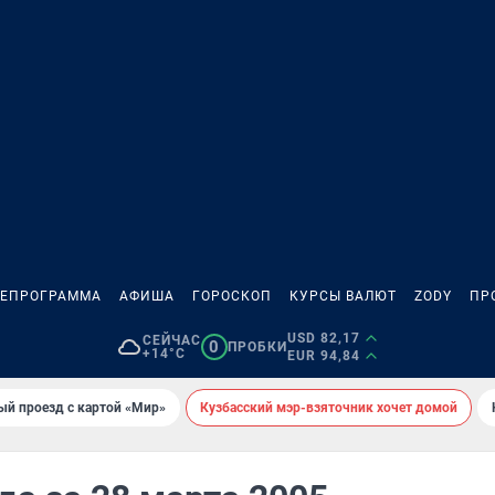
ЛЕПРОГРАММА
АФИША
ГОРОСКОП
КУРСЫ ВАЛЮТ
ZODY
ПР
USD 82,17
СЕЙЧАС
0
ПРОБКИ
+14°C
EUR 94,84
ый проезд с картой «Мир»
Кузбасский мэр-взяточник хочет домой