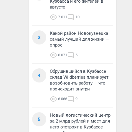
Кузбасса и его жителей в
августе
7 611
10
Какой район Новокузнецка
3
самый лучший для жизни —
опрос
6 071
5
Обрушившийся в Кузбассе
4
склад Wildberries планирует
возобновить работу — что
происходит внутри
6 066
9
Новый логистический центр
5
за 2 млрд рублей и мост для
него отстроят в Кузбассе —