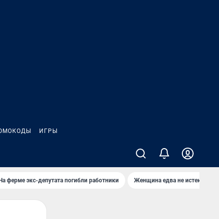
ОМОКОДЫ
ИГРЫ
На ферме экс-депутата погибли работники
Женщина едва не истекла кро