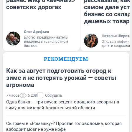
разнес миф о «вечных»
рассказала, как
советских дорогах
самом деле уст
бизнес со скла
дешевых товар
Олег Арефьев
Наталья Шорохо
Блогер, предприниматель,
владелец в транспортном
Открыла кофейну
бизнесе
деньги соцразви
РЕКОМЕНДУЕМ
Как за август подготовить огород к
зиме и не потерять урожай — советы
агронома
7 часов
6 208
Обсудить
Одна банка — три вкуса: рецепт овощного ассорти на
зиму для жителей Архангельской области
Сыграем в «Ромашку»? Простая головоломка, которая
взбодрит мозг не хуже кофе