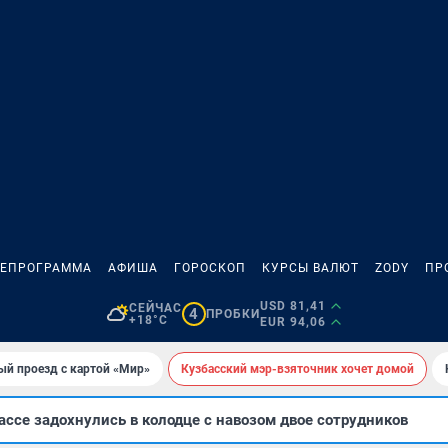
ЛЕПРОГРАММА
АФИША
ГОРОСКОП
КУРСЫ ВАЛЮТ
ZODY
ПР
USD 81,41
СЕЙЧАС
4
ПРОБКИ
+18°C
EUR 94,06
ый проезд с картой «Мир»
Кузбасский мэр-взяточник хочет домой
ссе задохнулись в колодце с навозом двое сотрудников