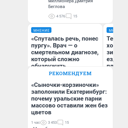
миллионера Дмитрия
Беглова
4 576
15
МНЕНИЕ
МНЕНИЕ
«Спуталась речь, понес
Тепло 
пургу». Врач — о
холодн
смертельном диагнозе,
зимой.
который сложно
ездит н
обнаружить
плюсы 
РЕКОМЕНДУЕМ
«Сыночки-корзиночки»
Ирина Волкова
заполонили Екатеринбург:
Главврач клиники
почему уральские парни
Д
«Реабилитация доктора
Волковой»
массово оставили жен без
цветов
1 час
3 453
15