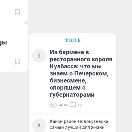
ТОП 5
ды
Из бармена в
1
ресторанного короля
Кузбасса: что мы
знаем о Печерском,
бизнесмене,
спорящем с
губернаторами
14 163
12
Какой район Новокузнецка
2
самый лучший для жизни —