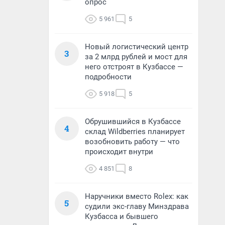
опрос
5 961
5
Новый логистический центр
3
за 2 млрд рублей и мост для
него отстроят в Кузбассе —
подробности
5 918
5
Обрушившийся в Кузбассе
4
склад Wildberries планирует
возобновить работу — что
происходит внутри
4 851
8
Наручники вместо Rolex: как
5
судили экс-главу Минздрава
Кузбасса и бывшего