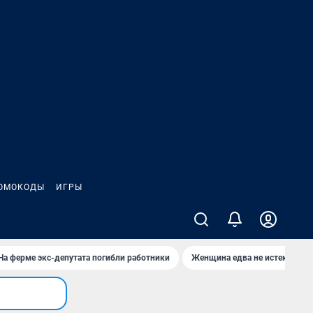
ОМОКОДЫ
ИГРЫ
На ферме экс-депутата погибли работники
Женщина едва не истекла кро