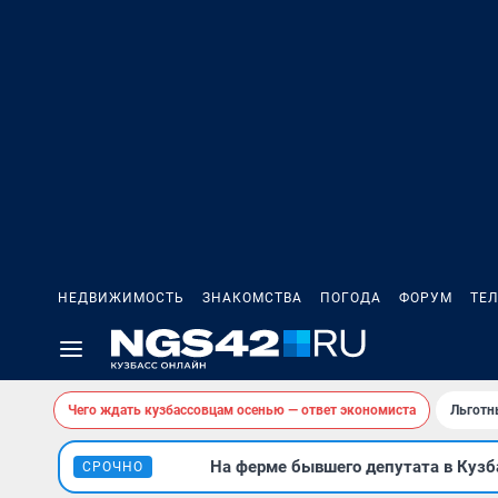
НЕДВИЖИМОСТЬ
ЗНАКОМСТВА
ПОГОДА
ФОРУМ
ТЕ
Чего ждать кузбассовцам осенью — ответ экономиста
Льготн
На ферме бывшего депутата в Кузба
СРОЧНО