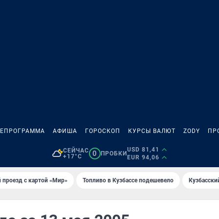
ЛЕПРОГРАММА
АФИША
ГОРОСКОП
КУРСЫ ВАЛЮТ
ZODY
ПР
USD 81,41
СЕЙЧАС
0
ПРОБКИ
+17°C
EUR 94,06
 проезд с картой «Мир»
Топливо в Кузбассе подешевело
Кузбасски