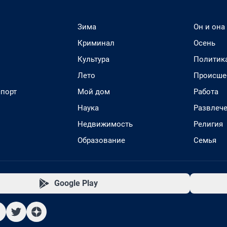
Зима
Он и она
Криминал
Осень
Культура
Политик
Лето
Происше
спорт
Мой дом
Работа
Наука
Развлеч
Недвижимость
Религия
Образование
Семья
Google Play