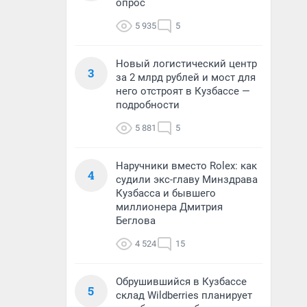
опрос
5 935
5
Новый логистический центр
3
за 2 млрд рублей и мост для
него отстроят в Кузбассе —
подробности
5 881
5
Наручники вместо Rolex: как
4
судили экс-главу Минздрава
Кузбасса и бывшего
миллионера Дмитрия
Беглова
4 524
15
Обрушившийся в Кузбассе
5
склад Wildberries планирует