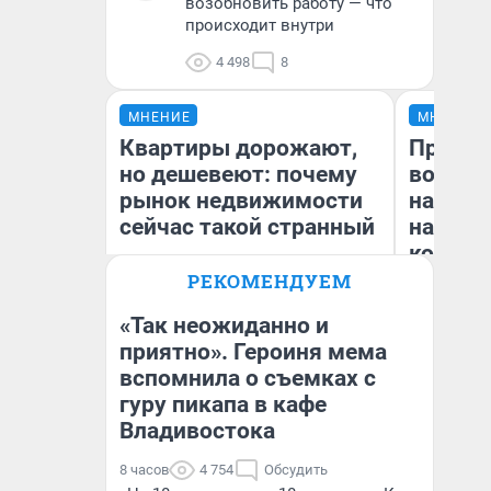
возобновить работу — что
происходит внутри
4 498
8
МНЕНИЕ
МНЕНИЕ
Квартиры дорожают,
Продаш
но дешевеют: почему
возьмут
рынок недвижимости
нам го
сейчас такой странный
налого
коснет
даже р
РЕКОМЕНДУЕМ
«Так неожиданно и
приятно». Героиня мема
Екатерина Торопова
вспомнила о съемках с
Ан
директор агентства
недвижимости
гуру пикапа в кафе
Владивостока
8 часов
4 754
Обсудить