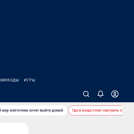
ОМОКОДЫ
ИГРЫ
й мэр-взяточник хочет выйти домой
Где и когда стоит смотреть звездоп