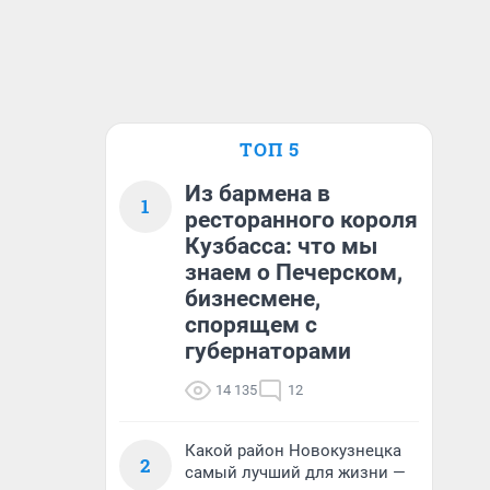
ТОП 5
Из бармена в
1
ресторанного короля
Кузбасса: что мы
знаем о Печерском,
бизнесмене,
спорящем с
губернаторами
14 135
12
Какой район Новокузнецка
2
самый лучший для жизни —