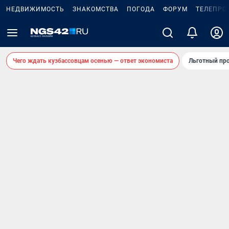
НЕДВИЖИМОСТЬ
ЗНАКОМСТВА
ПОГОДА
ФОРУМ
ТЕЛЕПРО
Чего ждать кузбассовцам осенью — ответ экономиста
Льготный про