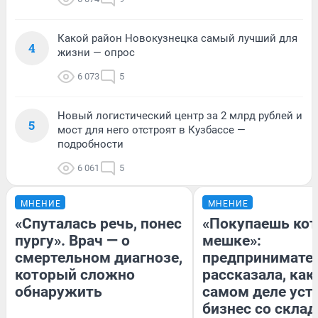
Какой район Новокузнецка самый лучший для
4
жизни — опрос
6 073
5
Новый логистический центр за 2 млрд рублей и
5
мост для него отстроят в Кузбассе —
подробности
6 061
5
МНЕНИЕ
МНЕНИЕ
«Спуталась речь, понес
«Покупаешь кот
пургу». Врач — о
мешке»:
смертельном диагнозе,
предпринимате
который сложно
рассказала, как
обнаружить
самом деле уст
бизнес со скла