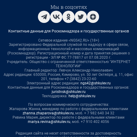
Мы в соцсетях
Контактные данные для Роскомнадзора и государственных органов
Сетевое издание «NGS42.RU» (18+)
Зарегистрировано Федеральной службой по надзору в сфере связи,
информационных технологий и массовых коммуникаций
(Роскомнадзор). Регистрационный номер и дата принятия решения о
регистрации - ЭЛ № ФС 77-78817 от 07.08.2020 г.
Учредитель: Общество с ограниченной ответственностью "ИНТЕРНЕТ
ТЕХНОЛОГИИ"
Главный редактор: Левчук Александр Николаевич
Адрес редакции: 650000, Россия, Кемерово, ул. 50 лет Октября, д. 11, офис
201, телефон +7 (3842) 23-22-60
Электронный адрес редакции:
ngs42@shkulev.ru
Контактные данные для Роскомнадзора и государственных органов:
juristnsk@shkulev.ru
Техподдержка:
help@shkulev.ru
По вопросам коммерческого сотрудничества:
Жапарова Жанна, менеджер по работе с федеральными клиентами
zhanna.zhaparova@shkulev.ru
, моб. + 7 982 640 34 32
Ревина Мария, директор по работе с федеральными клиентами
mariya.revina@shkulev.ru
, моб. +7 910 402 4056
Редакция сайта не несет ответственности за достоверность