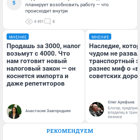
5
планирует возобновить работу — что
происходит внутри
4 491
8
МНЕНИЕ
МНЕНИЕ
Продашь за 3000, налог
Наследие, кото
возьмут с 4000. Что
чудом не разва
нам готовит новый
транспортный э
налоговый закон — он
разнес миф о «
коснется импорта и
советских доро
даже репетиторов
Олег Арефьев
Блогер, предприн
Анастасия Завгородняя
владелец в тран
бизнесе
РЕКОМЕНДУЕМ