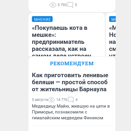
5 793
5
МНЕНИЕ
МНЕНИЕ
«Покупаешь кота в
«Мы ви
мешке»:
Нолана
предприниматель
настро
рассказала, как на
смотре
самом деле устроен
чтобы 
бизнес со складами
выгляд
РЕКОМЕНДУЕМ
дешевых товаров
Как приготовить ленивые
беляши — простой способ
Наталья Шорохова
от жительницы Барнаула
На
Открыла кофейную точку на
деньги соцразвития
5 августа
14 776
4
Медведицу Майю, жившую на цепи в
Приморье, познакомили с
гималайским медведем Фиником