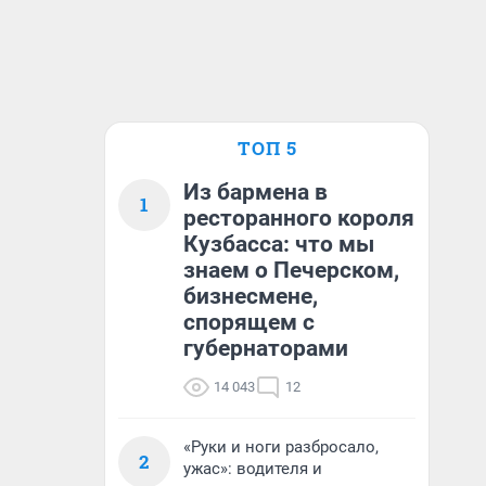
ТОП 5
Из бармена в
1
ресторанного короля
Кузбасса: что мы
знаем о Печерском,
бизнесмене,
спорящем с
губернаторами
14 043
12
«Руки и ноги разбросало,
2
ужас»: водителя и