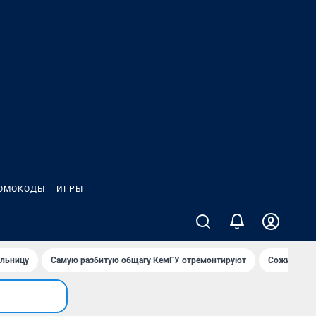
ОМОКОДЫ
ИГРЫ
ольницу
Самую разбитую общагу КемГУ отремонтируют
Сожительни