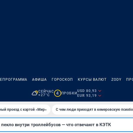
ЛЕПРОГРАММА
АФИША
ГОРОСКОП
КУРСЫ ВАЛЮТ
ZODY
ПР
USD 80,93
СЕЙЧАС
4
ПРОБКИ
+27°C
EUR 93,19
ный проезд с картой «Мир»
С чем люди приходят в кемеровскую психб
пекло внутри троллейбусов — что отвечают в КЭТК