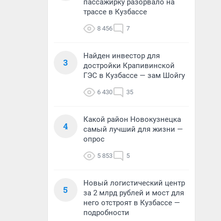
пассажирку разорвало на
трассе в Кузбассе
8 456
7
Найден инвестор для
3
достройки Крапивинской
ГЭС в Кузбассе — зам Шойгу
6 430
35
Какой район Новокузнецка
4
самый лучший для жизни —
опрос
5 853
5
Новый логистический центр
5
за 2 млрд рублей и мост для
него отстроят в Кузбассе —
подробности