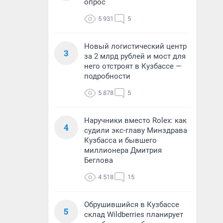
опрос
5 931
5
Новый логистический центр
3
за 2 млрд рублей и мост для
него отстроят в Кузбассе —
подробности
5 878
5
Наручники вместо Rolex: как
4
судили экс-главу Минздрава
Кузбасса и бывшего
миллионера Дмитрия
Беглова
4 518
15
Обрушившийся в Кузбассе
5
склад Wildberries планирует