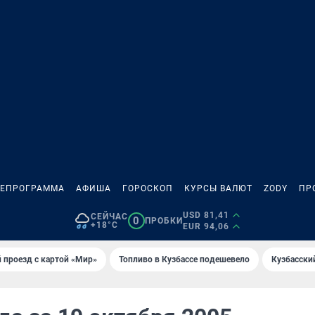
ЛЕПРОГРАММА
АФИША
ГОРОСКОП
КУРСЫ ВАЛЮТ
ZODY
ПР
USD 81,41
СЕЙЧАС
0
ПРОБКИ
+18°C
EUR 94,06
 проезд с картой «Мир»
Топливо в Кузбассе подешевело
Кузбасски