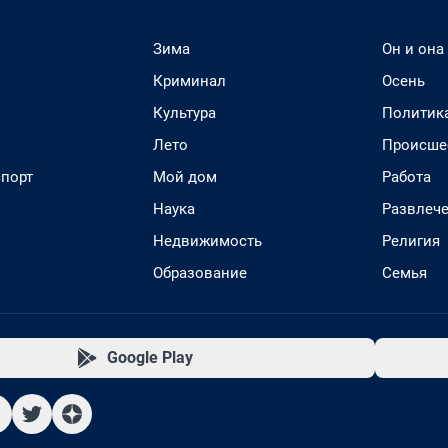
Зима
Он и она
Криминал
Осень
Культура
Политик
Лето
Происше
спорт
Мой дом
Работа
Наука
Развлеч
Недвижимость
Религия
Образование
Семья
Google Play