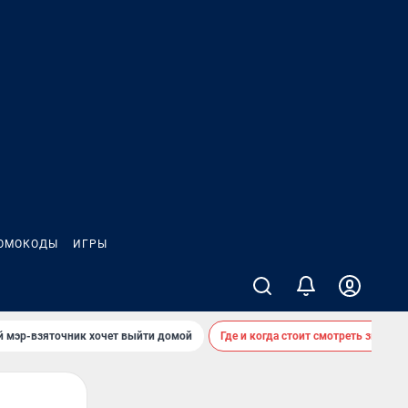
ОМОКОДЫ
ИГРЫ
й мэр-взяточник хочет выйти домой
Где и когда стоит смотреть звездоп