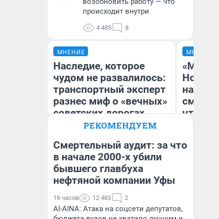
возобновить работу — что
происходит внутри
4 485
8
МНЕНИЕ
МНЕНИЕ
Наследие, которое
«Мы ви
чудом не развалилось:
Нолана
транспортный эксперт
настро
разнес миф о «вечных»
смотре
советских дорогах
чтобы 
выгляд
РЕКОМЕНДУЕМ
Смертельный аудит: за что
Олег Арефьев
в начале 2000-х убили
Блогер, предприниматель,
бывшего главбуха
На
владелец в транспортном
бизнесе
нефтяной компании Уфы
18 часов
12 483
2
AI-AINA: Атака на соцсети депутатов,
бюджета вузов не хватило лучшим и