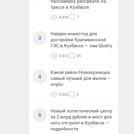
пассажирку разорвало на
трассе в Кузбассе
8 430
7
Найден инвестор для
3
достройки Крапивинской
ГЭС в Кузбассе — зам Шойгу
6 412
35
Какой район Новокузнецка
4
самый лучший для жизни —
опрос
5 833
5
Новый логистический центр
5
за 2 млрд рублей и мост для
него отстроят в Кузбассе —
подробности