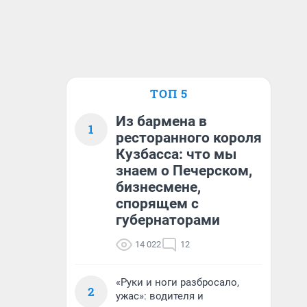
ТОП 5
Из бармена в
1
ресторанного короля
Кузбасса: что мы
знаем о Печерском,
бизнесмене,
спорящем с
губернаторами
14 022
12
«Руки и ноги разбросало,
2
ужас»: водителя и