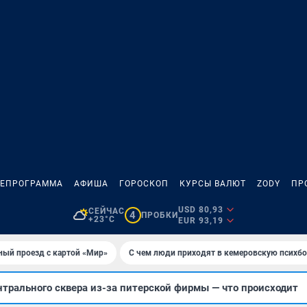
ЛЕПРОГРАММА
АФИША
ГОРОСКОП
КУРСЫ ВАЛЮТ
ZODY
ПР
USD 80,93
СЕЙЧАС
4
ПРОБКИ
+23°C
EUR 93,19
ный проезд с картой «Мир»
С чем люди приходят в кемеровскую психб
нтрального сквера из-за питерской фирмы — что происходит