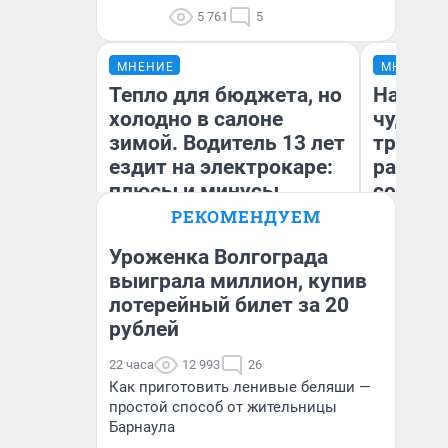
5 761
5
МНЕНИЕ
МНЕНИЕ
Тепло для бюджета, но
Наслед
холодно в салоне
чудом 
зимой. Водитель 13 лет
трансп
ездит на электрокаре:
разнес
плюсы и минусы
советс
РЕКОМЕНДУЕМ
Уроженка Волгограда
Ол
выиграла миллион, купив
Бл
лотерейный билет за 20
Денис Дедюхин
вл
би
рублей
22 часа
12 993
26
Как приготовить ленивые беляши —
простой способ от жительницы
Барнаула