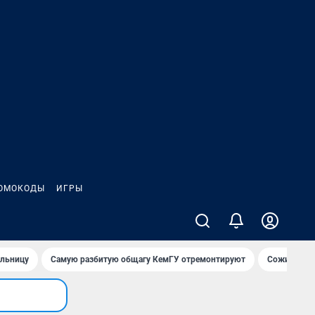
ОМОКОДЫ
ИГРЫ
ольницу
Самую разбитую общагу КемГУ отремонтируют
Сожительни