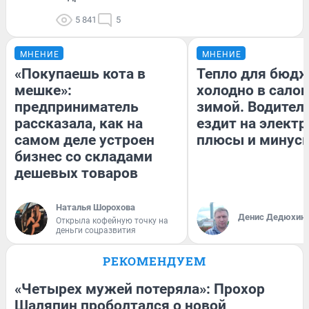
5 841
5
МНЕНИЕ
МНЕНИЕ
«Покупаешь кота в
Тепло для бюдж
мешке»:
холодно в сало
предприниматель
зимой. Водитель
рассказала, как на
ездит на электр
самом деле устроен
плюсы и минус
бизнес со складами
дешевых товаров
Наталья Шорохова
Денис Дедюхин
Открыла кофейную точку на
деньги соцразвития
РЕКОМЕНДУЕМ
«Четырех мужей потеряла»: Прохор
Шаляпин проболтался о новой