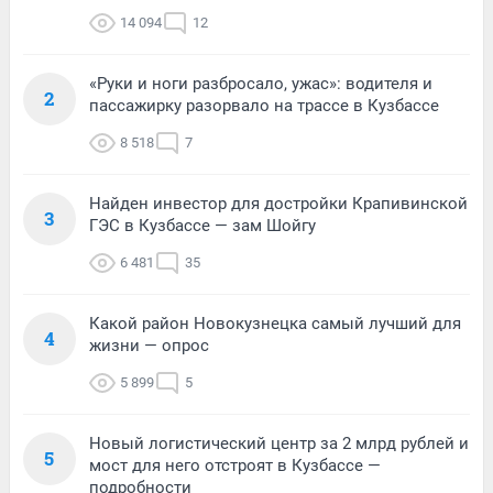
14 094
12
«Руки и ноги разбросало, ужас»: водителя и
2
пассажирку разорвало на трассе в Кузбассе
8 518
7
Найден инвестор для достройки Крапивинской
3
ГЭС в Кузбассе — зам Шойгу
6 481
35
Какой район Новокузнецка самый лучший для
4
жизни — опрос
5 899
5
Новый логистический центр за 2 млрд рублей и
5
мост для него отстроят в Кузбассе —
подробности