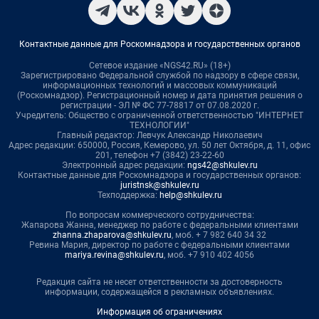
Контактные данные для Роскомнадзора и государственных органов
Сетевое издание «NGS42.RU» (18+)
Зарегистрировано Федеральной службой по надзору в сфере связи,
информационных технологий и массовых коммуникаций
(Роскомнадзор). Регистрационный номер и дата принятия решения о
регистрации - ЭЛ № ФС 77-78817 от 07.08.2020 г.
Учредитель: Общество с ограниченной ответственностью "ИНТЕРНЕТ
ТЕХНОЛОГИИ"
Главный редактор: Левчук Александр Николаевич
Адрес редакции: 650000, Россия, Кемерово, ул. 50 лет Октября, д. 11, офис
201, телефон +7 (3842) 23-22-60
Электронный адрес редакции:
ngs42@shkulev.ru
Контактные данные для Роскомнадзора и государственных органов:
juristnsk@shkulev.ru
Техподдержка:
help@shkulev.ru
По вопросам коммерческого сотрудничества:
Жапарова Жанна, менеджер по работе с федеральными клиентами
zhanna.zhaparova@shkulev.ru
, моб. + 7 982 640 34 32
Ревина Мария, директор по работе с федеральными клиентами
mariya.revina@shkulev.ru
, моб. +7 910 402 4056
Редакция сайта не несет ответственности за достоверность
информации, содержащейся в рекламных объявлениях.
Информация об ограничениях