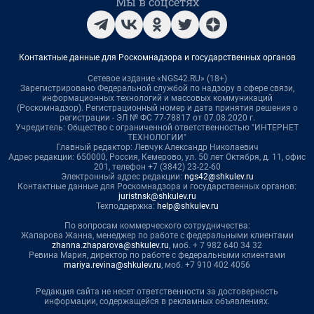
Мы в соцсетях
Контактные данные для Роскомнадзора и государственных органов
Сетевое издание «NGS42.RU» (18+)
Зарегистрировано Федеральной службой по надзору в сфере связи,
информационных технологий и массовых коммуникаций
(Роскомнадзор). Регистрационный номер и дата принятия решения о
регистрации - ЭЛ № ФС 77-78817 от 07.08.2020 г.
Учредитель: Общество с ограниченной ответственностью "ИНТЕРНЕТ
ТЕХНОЛОГИИ"
Главный редактор: Левчук Александр Николаевич
Адрес редакции: 650000, Россия, Кемерово, ул. 50 лет Октября, д. 11, офис
201, телефон +7 (3842) 23-22-60
Электронный адрес редакции:
ngs42@shkulev.ru
Контактные данные для Роскомнадзора и государственных органов:
juristnsk@shkulev.ru
Техподдержка:
help@shkulev.ru
По вопросам коммерческого сотрудничества:
Жапарова Жанна, менеджер по работе с федеральными клиентами
zhanna.zhaparova@shkulev.ru
, моб. + 7 982 640 34 32
Ревина Мария, директор по работе с федеральными клиентами
mariya.revina@shkulev.ru
, моб. +7 910 402 4056
Редакция сайта не несет ответственности за достоверность
информации, содержащейся в рекламных объявлениях.