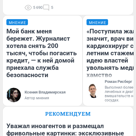
5 690
5
МНЕНИЕ
МНЕНИЕ
Мой банк меня
«Поступила жал
бережет. Журналист
значит, врач ви
хотела снять 200
кардиохирург с 
тысяч, чтобы погасить
летним стажем 
кредит, — к ней домой
идею властей
приехала служба
увольнять меди
безопасности
хамство
Роман Рисберг
Выполнил более 
лечебных и диагн
Ксения Владимирская
вмешательств на 
Автор мнения
сосудах.
РЕКОМЕНДУЕМ
Уважал иноагентов и размещал
фривольные картинки: эксклюзивные