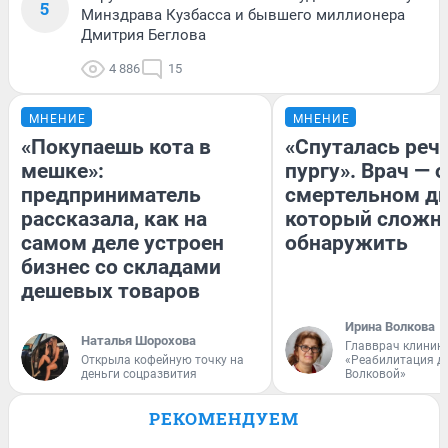
5
Минздрава Кузбасса и бывшего миллионера
Дмитрия Беглова
4 886
15
МНЕНИЕ
МНЕНИЕ
«Покупаешь кота в
«Спуталась речь
мешке»:
пургу». Врач — о
предприниматель
смертельном ди
рассказала, как на
который сложн
самом деле устроен
обнаружить
бизнес со складами
дешевых товаров
Ирина Волкова
Наталья Шорохова
Главврач клиник
Открыла кофейную точку на
«Реабилитация д
деньги соцразвития
Волковой»
РЕКОМЕНДУЕМ