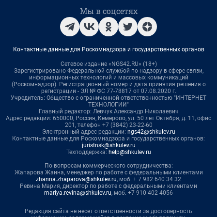
Мы в соцсетях
Контактные данные для Роскомнадзора и государственных органов
Сетевое издание «NGS42.RU» (18+)
Зарегистрировано Федеральной службой по надзору в сфере связи,
информационных технологий и массовых коммуникаций
(Роскомнадзор). Регистрационный номер и дата принятия решения о
регистрации - ЭЛ № ФС 77-78817 от 07.08.2020 г.
Учредитель: Общество с ограниченной ответственностью "ИНТЕРНЕТ
ТЕХНОЛОГИИ"
Главный редактор: Левчук Александр Николаевич
Адрес редакции: 650000, Россия, Кемерово, ул. 50 лет Октября, д. 11, офис
201, телефон +7 (3842) 23-22-60
Электронный адрес редакции:
ngs42@shkulev.ru
Контактные данные для Роскомнадзора и государственных органов:
juristnsk@shkulev.ru
Техподдержка:
help@shkulev.ru
По вопросам коммерческого сотрудничества:
Жапарова Жанна, менеджер по работе с федеральными клиентами
zhanna.zhaparova@shkulev.ru
, моб. + 7 982 640 34 32
Ревина Мария, директор по работе с федеральными клиентами
mariya.revina@shkulev.ru
, моб. +7 910 402 4056
Редакция сайта не несет ответственности за достоверность