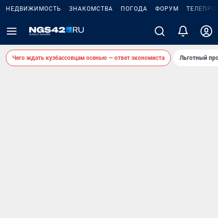
НЕДВИЖИМОСТЬ
ЗНАКОМСТВА
ПОГОДА
ФОРУМ
ТЕЛЕПРО
Чего ждать кузбассовцам осенью — ответ экономиста
Льготный про