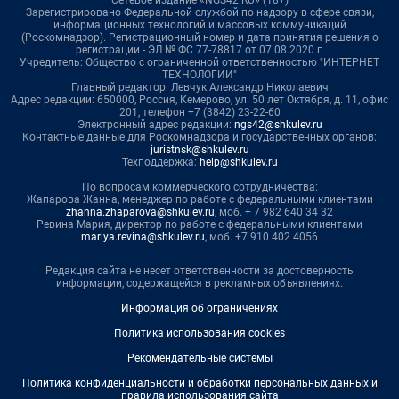
Сетевое издание «NGS42.RU» (18+)
Зарегистрировано Федеральной службой по надзору в сфере связи,
информационных технологий и массовых коммуникаций
(Роскомнадзор). Регистрационный номер и дата принятия решения о
регистрации - ЭЛ № ФС 77-78817 от 07.08.2020 г.
Учредитель: Общество с ограниченной ответственностью "ИНТЕРНЕТ
ТЕХНОЛОГИИ"
Главный редактор: Левчук Александр Николаевич
Адрес редакции: 650000, Россия, Кемерово, ул. 50 лет Октября, д. 11, офис
201, телефон +7 (3842) 23-22-60
Электронный адрес редакции:
ngs42@shkulev.ru
Контактные данные для Роскомнадзора и государственных органов:
juristnsk@shkulev.ru
Техподдержка:
help@shkulev.ru
По вопросам коммерческого сотрудничества:
Жапарова Жанна, менеджер по работе с федеральными клиентами
zhanna.zhaparova@shkulev.ru
, моб. + 7 982 640 34 32
Ревина Мария, директор по работе с федеральными клиентами
mariya.revina@shkulev.ru
, моб. +7 910 402 4056
Редакция сайта не несет ответственности за достоверность
информации, содержащейся в рекламных объявлениях.
Информация об ограничениях
Политика использования cookies
Рекомендательные системы
Политика конфиденциальности и обработки персональных данных и
правила использования сайта