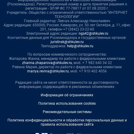
информационных технологий и массовых коммуникаций
(Роскомнадзор). Регистрационный номер и дата принятия решения о
регистрации - ЭЛ № ФС 77-78817 от 07.08.2020 г.
Учредитель: Общество с ограниченной ответственностью "ИНТЕРНЕТ
ТЕХНОЛОГИИ"
Главный редактор: Левчук Александр Николаевич
Адрес редакции: 650000, Россия, Кемерово, ул. 50 лет Октября, д. 11, офис
201, телефон +7 (3842) 23-22-60
Электронный адрес редакции:
ngs42@shkulev.ru
Контактные данные для Роскомнадзора и государственных органов:
juristnsk@shkulev.ru
Техподдержка:
help@shkulev.ru
По вопросам коммерческого сотрудничества:
Жапарова Жанна, менеджер по работе с федеральными клиентами
zhanna.zhaparova@shkulev.ru
, моб. + 7 982 640 34 32
Ревина Мария, директор по работе с федеральными клиентами
mariya.revina@shkulev.ru
, моб. +7 910 402 4056
Редакция сайта не несет ответственности за достоверность
информации, содержащейся в рекламных объявлениях.
Информация об ограничениях
Политика использования cookies
Рекомендательные системы
Политика конфиденциальности и обработки персональных данных и
правила использования сайта