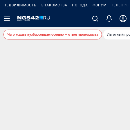
НЕДВИЖИМОСТЬ
ЗНАКОМСТВА
ПОГОДА
ФОРУМ
ТЕЛЕПРО
Чего ждать кузбассовцам осенью — ответ экономиста
Льготный про