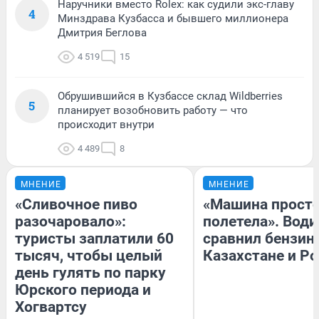
Наручники вместо Rolex: как судили экс-главу
4
Минздрава Кузбасса и бывшего миллионера
Дмитрия Беглова
4 519
15
Обрушившийся в Кузбассе склад Wildberries
5
планирует возобновить работу — что
происходит внутри
4 489
8
МНЕНИЕ
МНЕНИЕ
«Сливочное пиво
«Машина прост
разочаровало»:
полетела». Води
туристы заплатили 60
сравнил бензин
тысяч, чтобы целый
Казахстане и Р
день гулять по парку
Юрского периода и
Хогвартсу