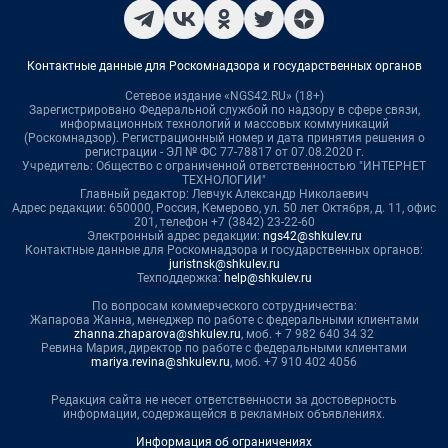
Контактные данные для Роскомнадзора и государственных органов
Сетевое издание «NGS42.RU» (18+)
Зарегистрировано Федеральной службой по надзору в сфере связи,
информационных технологий и массовых коммуникаций
(Роскомнадзор). Регистрационный номер и дата принятия решения о
регистрации - ЭЛ № ФС 77-78817 от 07.08.2020 г.
Учредитель: Общество с ограниченной ответственностью "ИНТЕРНЕТ
ТЕХНОЛОГИИ"
Главный редактор: Левчук Александр Николаевич
Адрес редакции: 650000, Россия, Кемерово, ул. 50 лет Октября, д. 11, офис
201, телефон +7 (3842) 23-22-60
Электронный адрес редакции:
ngs42@shkulev.ru
Контактные данные для Роскомнадзора и государственных органов:
juristnsk@shkulev.ru
Техподдержка:
help@shkulev.ru
По вопросам коммерческого сотрудничества:
Жапарова Жанна, менеджер по работе с федеральными клиентами
zhanna.zhaparova@shkulev.ru
, моб. + 7 982 640 34 32
Ревина Мария, директор по работе с федеральными клиентами
mariya.revina@shkulev.ru
, моб. +7 910 402 4056
Редакция сайта не несет ответственности за достоверность
информации, содержащейся в рекламных объявлениях.
Информация об ограничениях