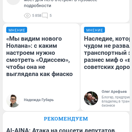
подробности
5 858
5
МНЕНИЕ
МНЕНИЕ
«Мы видим нового
Наследие, кото
Нолана»: с каким
чудом не разва
настроем нужно
транспортный э
смотреть «Одиссею»,
разнес миф о «
чтобы она не
советских доро
выглядела как фиаско
Олег Арефьев
Блогер, предприн
Надежда Губарь
владелец в тран
бизнесе
РЕКОМЕНДУЕМ
AI-AINA: Атака на соцсети депутатов,