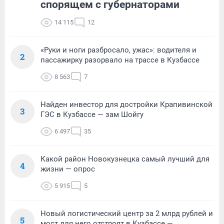
спорящем с губернаторами
14 115
12
«Руки и ноги разбросало, ужас»: водителя и
2
пассажирку разорвало на трассе в Кузбассе
8 563
7
Найден инвестор для достройки Крапивинской
3
ГЭС в Кузбассе — зам Шойгу
6 497
35
Какой район Новокузнецка самый лучший для
4
жизни — опрос
5 915
5
Новый логистический центр за 2 млрд рублей и
5
мост для него отстроят в Кузбассе —