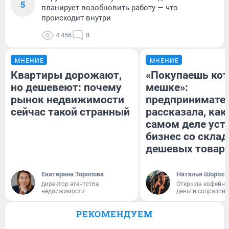
5
планирует возобновить работу — что
происходит внутри
4 456
8
МНЕНИЕ
МНЕНИЕ
Квартиры дорожают,
«Покупаешь кот
но дешевеют: почему
мешке»:
рынок недвижимости
предпринимате
сейчас такой странный
рассказала, как
самом деле уст
бизнес со скла
дешевых товар
Екатерина Торопова
Наталья Шорохо
директор агентства
Открыла кофейну
недвижимости
деньги соцразви
РЕКОМЕНДУЕМ