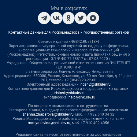
Мы в соцсетях
Контактные данные для Роскомнадзора и государственных органов
Сетевое издание «NGS42.RU» (18+)
Зарегистрировано Федеральной службой по надзору в сфере связи,
информационных технологий и массовых коммуникаций
(Роскомнадзор). Регистрационный номер и дата принятия решения о
регистрации - ЭЛ № ФС 77-78817 от 07.08.2020 г.
Учредитель: Общество с ограниченной ответственностью "ИНТЕРНЕТ
ТЕХНОЛОГИИ"
Главный редактор: Левчук Александр Николаевич
Адрес редакции: 650000, Россия, Кемерово, ул. 50 лет Октября, д. 11, офис
201, телефон +7 (3842) 23-22-60
Электронный адрес редакции:
ngs42@shkulev.ru
Контактные данные для Роскомнадзора и государственных органов:
juristnsk@shkulev.ru
Техподдержка:
help@shkulev.ru
По вопросам коммерческого сотрудничества:
Жапарова Жанна, менеджер по работе с федеральными клиентами
zhanna.zhaparova@shkulev.ru
, моб. + 7 982 640 34 32
Ревина Мария, директор по работе с федеральными клиентами
mariya.revina@shkulev.ru
, моб. +7 910 402 4056
Редакция сайта не несет ответственности за достоверность