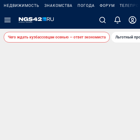
НЕДВИЖИМОСТЬ
ЗНАКОМСТВА
ПОГОДА
ФОРУМ
ТЕЛЕПРО
Чего ждать кузбассовцам осенью — ответ экономиста
Льготный про