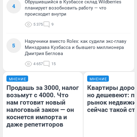
Обрушившийся в Кузбассе склад Wildberries
4
планирует возобновить работу — что
происходит внутри
5 375
9
Наручники вместо Rolex: как судили экс-главу
5
Минздрава Кузбасса и бывшего миллионера
Дмитрия Беглова
4 657
15
МНЕНИЕ
МНЕНИЕ
Продашь за 3000, налог
Квартиры доро
возьмут с 4000. Что
но дешевеют: п
нам готовит новый
рынок недвижи
налоговый закон — он
сейчас такой с
коснется импорта и
даже репетиторов