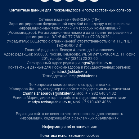
Контактные данные для Роскомнадзора и государственных органов
Сетевое издание «NGS42.RU» (18+)
Зарегистрировано Федеральной службой по надзору в сфере связи,
информационных технологий и массовых коммуникаций
(Роскомнадзор). Регистрационный номер и дата принятия решения о
регистрации - ЭЛ № ФС 77-78817 от 07.08.2020 г.
Учредитель: Общество с ограниченной ответственностью "ИНТЕРНЕТ
ТЕХНОЛОГИИ"
Главный редактор: Левчук Александр Николаевич
Адрес редакции: 650000, Россия, Кемерово, ул. 50 лет Октября, д. 11, офис
201, телефон +7 (3842) 23-22-60
Электронный адрес редакции:
ngs42@shkulev.ru
Контактные данные для Роскомнадзора и государственных органов:
juristnsk@shkulev.ru
Техподдержка:
help@shkulev.ru
По вопросам коммерческого сотрудничества:
Жапарова Жанна, менеджер по работе с федеральными клиентами
zhanna.zhaparova@shkulev.ru
, моб. + 7 982 640 34 32
Ревина Мария, директор по работе с федеральными клиентами
mariya.revina@shkulev.ru
, моб. +7 910 402 4056
Редакция сайта не несет ответственности за достоверность
информации, содержащейся в рекламных объявлениях.
Информация об ограничениях
Политика использования cookies