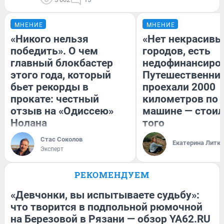
МНЕНИЕ
МНЕНИЕ
«Никого нельзя
«Нет некрасивы
победить». О чем
городов, есть
главный блокбастер
недофинансиро
этого года, который
Путешественни
бьет рекорды в
проехали 2000
прокате: честный
километров по 
отзыв на «Одиссею»
машине — стоил
Нолана
того
Стас Соколов
Екатерина Литк
Эксперт
РЕКОМЕНДУЕМ
«Девчонки, вы испытываете судьбу»:
что творится в подпольной рюмочной
на Березовой в Рязани — обзор YA62.RU