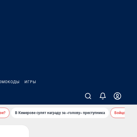
ОМОКОДЫ
ИГРЫ
ое?
В Кемерове сулят награду за «голову» преступника
Бойцовский 