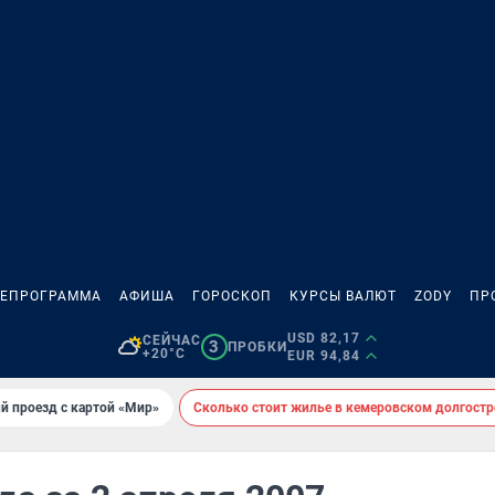
ЛЕПРОГРАММА
АФИША
ГОРОСКОП
КУРСЫ ВАЛЮТ
ZODY
ПР
USD 82,17
СЕЙЧАС
3
ПРОБКИ
+20°C
EUR 94,84
й проезд с картой «Мир»
Сколько стоит жилье в кемеровском долгостр