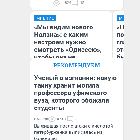
4 824
15
МНЕНИЕ
МНЕНИЕ
«Мы видим нового
«Никог
Нолана»: с каким
победи
настроем нужно
главны
смотреть «Одиссею»,
этого г
чтобы она не
бьет р
выглядела как фиаско
прокат
РЕКОМЕНДУЕМ
отзыв 
Ученый в изгнании: какую
Нолана
тайну хранит могила
Ст
профессора уфимского
Надежда Губарь
Эк
вуза, которого обожали
студенты
8 часов
4 901
3
Выжившая после атаки с кислотой
петербурженка выписалась из
больницы