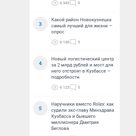
6 343
9
Какой район Новокузнецка
3
самый лучший для жизни —
опрос
6 136
5
Новый логистический центр
4
за 2 млрд рублей и мост для
него отстроят в Кузбассе —
подробности
6 123
5
Наручники вместо Rolex: как
5
судили экс-главу Минздрава
Кузбасса и бывшего
миллионера Дмитрия
Беглова