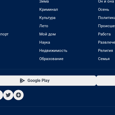
Зима
Он и она
Криминал
Осень
Культура
Политик
Лето
Происше
спорт
Мой дом
Работа
Наука
Развлеч
Недвижимость
Религия
Образование
Семья
Google Play