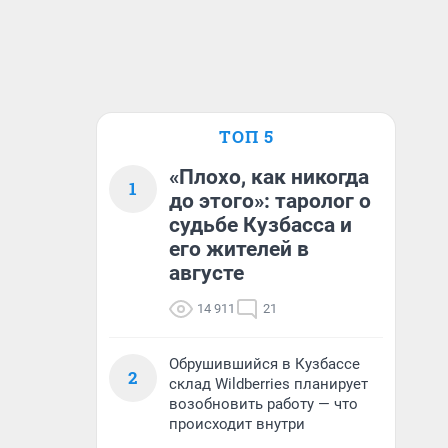
ТОП 5
«Плохо, как никогда
1
до этого»: таролог о
судьбе Кузбасса и
его жителей в
августе
14 911
21
Обрушившийся в Кузбассе
2
склад Wildberries планирует
возобновить работу — что
происходит внутри