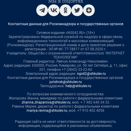
Мы в соцсетях
Контактные данные для Роскомнадзора и государственных органов
Сетевое издание «NGS42.RU» (18+)
Зарегистрировано Федеральной службой по надзору в сфере связи,
информационных технологий и массовых коммуникаций
(Роскомнадзор). Регистрационный номер и дата принятия решения о
регистрации - ЭЛ № ФС 77-78817 от 07.08.2020 г.
Учредитель: Общество с ограниченной ответственностью "ИНТЕРНЕТ
ТЕХНОЛОГИИ"
Главный редактор: Левчук Александр Николаевич
Адрес редакции: 650000, Россия, Кемерово, ул. 50 лет Октября, д. 11, офис
201, телефон +7 (3842) 23-22-60
Электронный адрес редакции:
ngs42@shkulev.ru
Контактные данные для Роскомнадзора и государственных органов:
juristnsk@shkulev.ru
Техподдержка:
help@shkulev.ru
По вопросам коммерческого сотрудничества:
Жапарова Жанна, менеджер по работе с федеральными клиентами
zhanna.zhaparova@shkulev.ru
, моб. + 7 982 640 34 32
Ревина Мария, директор по работе с федеральными клиентами
mariya.revina@shkulev.ru
, моб. +7 910 402 4056
Редакция сайта не несет ответственности за достоверность
информации, содержащейся в рекламных объявлениях.