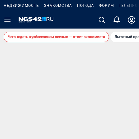
НЕДВИЖИМОСТЬ
ЗНАКОМСТВА
ПОГОДА
ФОРУМ
ТЕЛЕПРО
Чего ждать кузбассовцам осенью — ответ экономиста
Льготный про