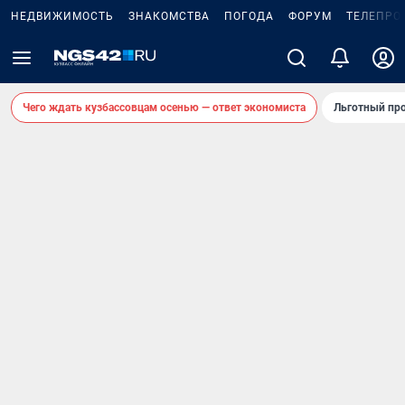
НЕДВИЖИМОСТЬ
ЗНАКОМСТВА
ПОГОДА
ФОРУМ
ТЕЛЕПРО
Чего ждать кузбассовцам осенью — ответ экономиста
Льготный про