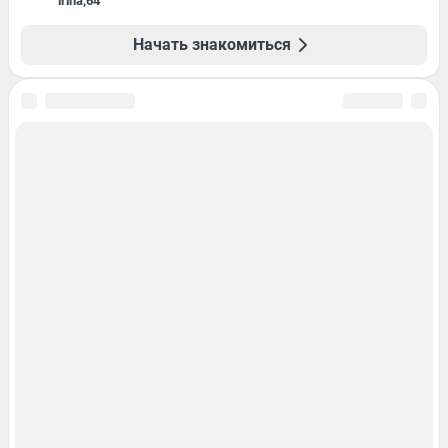
irina
,
64
Начать знакомиться