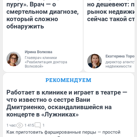
пургу». Врач — о
но дешевеют: п
смертельном диагнозе,
рынок недвижи
который сложно
сейчас такой с
обнаружить
Ирина Волкова
Екатерина Тороп
Главврач клиники
«Реабилитация доктора
директор агентст
Волковой»
недвижимости
РЕКОМЕНДУЕМ
Работает в клинике и играет в театре —
что известно о сестре Вани
Дмитриенко, оскандалившейся на
концерте в «Лужниках»
1 час
1 415
1
Как приготовить фаршированные перцы — простой