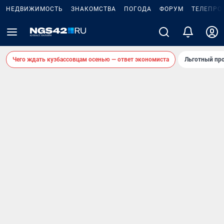
НЕДВИЖИМОСТЬ
ЗНАКОМСТВА
ПОГОДА
ФОРУМ
ТЕЛЕПРО
Чего ждать кузбассовцам осенью — ответ экономиста
Льготный про