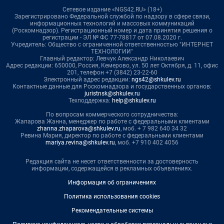
Сетевое издание «NGS42.RU» (18+)
Зарегистрировано Федеральной службой по надзору в сфере связи,
информационных технологий и массовых коммуникаций
(Роскомнадзор). Регистрационный номер и дата принятия решения о
регистрации - ЭЛ № ФС 77-78817 от 07.08.2020 г.
Учредитель: Общество с ограниченной ответственностью "ИНТЕРНЕТ
ТЕХНОЛОГИИ"
Главный редактор: Левчук Александр Николаевич
Адрес редакции: 650000, Россия, Кемерово, ул. 50 лет Октября, д. 11, офис
201, телефон +7 (3842) 23-22-60
Электронный адрес редакции:
ngs42@shkulev.ru
Контактные данные для Роскомнадзора и государственных органов:
juristnsk@shkulev.ru
Техподдержка:
help@shkulev.ru
По вопросам коммерческого сотрудничества:
Жапарова Жанна, менеджер по работе с федеральными клиентами
zhanna.zhaparova@shkulev.ru
, моб. + 7 982 640 34 32
Ревина Мария, директор по работе с федеральными клиентами
mariya.revina@shkulev.ru
, моб. +7 910 402 4056
Редакция сайта не несет ответственности за достоверность
информации, содержащейся в рекламных объявлениях.
Информация об ограничениях
Политика использования cookies
Рекомендательные системы