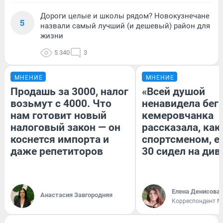
Дороги целые и школы рядом? Новокузнечане
5
назвали самый лучший (и дешевый) район для
жизни
5 340
3
МНЕНИЕ
МНЕНИЕ
Продашь за 3000, налог
«Всей душой
возьмут с 4000. Что
ненавидела бег»
нам готовит новый
кемеровчанка
налоговый закон — он
рассказала, как
коснется импорта и
спортсменом, е
даже репетиторов
30 сидел на див
Елена Денисова
Анастасия Завгородняя
Корреспондент N