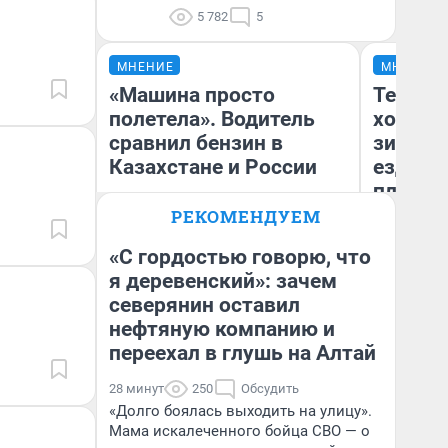
5 782
5
МНЕНИЕ
МНЕНИЕ
«Машина просто
Тепло 
полетела». Водитель
холодн
сравнил бензин в
зимой.
Казахстане и России
ездит н
плюсы 
РЕКОМЕНДУЕМ
«С гордостью говорю, что
я деревенский»: зачем
северянин оставил
Анатолий Кузнецов
Д
нефтяную компанию и
переехал в глушь на Алтай
28 минут
250
Обсудить
«Долго боялась выходить на улицу».
Мама искалеченного бойца СВО — о