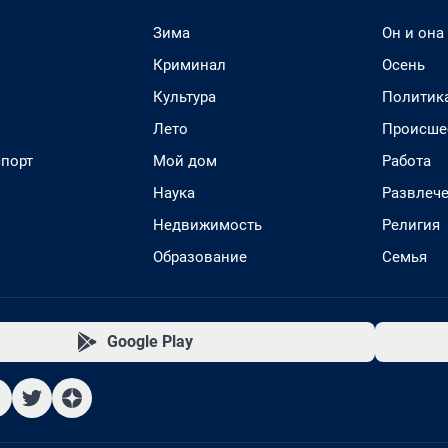
Зима
Он и она
Криминал
Осень
Культура
Политик
Лето
Происше
спорт
Мой дом
Работа
Наука
Развлеч
Недвижимость
Религия
Образование
Семья
Google Play