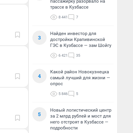
пассажирку разорвало на
трассе в Кузбассе
8 441
7
Найден инвестор для
3
достройки Крапивинской
ГЭС в Кузбассе — зам Шойгу
6 421
35
Какой район Новокузнецка
4
самый лучший для жизни —
опрос
5 846
5
Новый логистический центр
5
за 2 млрд рублей и мост для
него отстроят в Кузбассе —
подробности