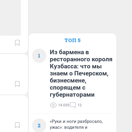
ТОП 5
Из бармена в
1
ресторанного короля
Кузбасса: что мы
знаем о Печерском,
бизнесмене,
спорящем с
губернаторами
14 035
12
«Руки и ноги разбросало,
2
ужас»: водителя и