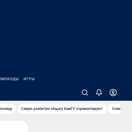
ОМОКОДЫ
ИГРЫ
ольницу
Самую разбитую общагу КемГУ отремонтируют
Сожительни