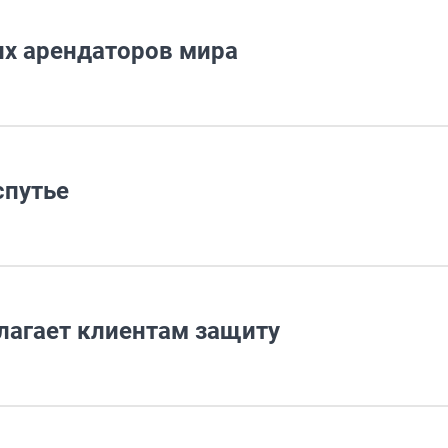
их арендаторов мира
спутье
лагает клиентам защиту