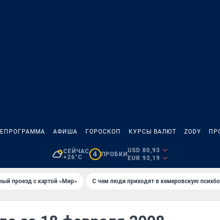
ЛЕПРОГРАММА
АФИША
ГОРОСКОП
КУРСЫ ВАЛЮТ
ZODY
ПР
USD 80,93
СЕЙЧАС
4
ПРОБКИ
+26°C
EUR 93,19
ный проезд с картой «Мир»
С чем люди приходят в кемеровскую психб