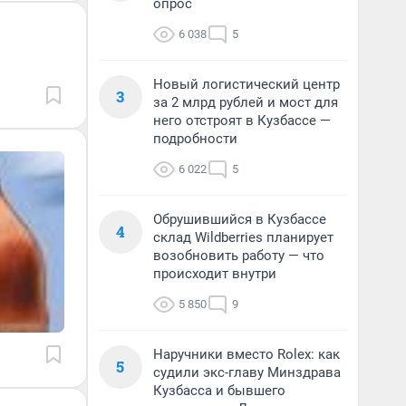
опрос
6 038
5
Новый логистический центр
3
за 2 млрд рублей и мост для
него отстроят в Кузбассе —
подробности
6 022
5
Обрушившийся в Кузбассе
4
склад Wildberries планирует
возобновить работу — что
происходит внутри
5 850
9
Наручники вместо Rolex: как
5
судили экс-главу Минздрава
Кузбасса и бывшего