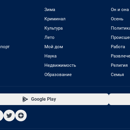
Зима
Он и она
Криминал
Осень
Культура
Политик
Лето
Происше
спорт
Мой дом
Работа
Наука
Развлеч
Недвижимость
Религия
Образование
Семья
Google Play