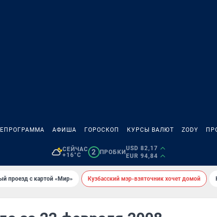
ЛЕПРОГРАММА
АФИША
ГОРОСКОП
КУРСЫ ВАЛЮТ
ZODY
ПР
USD 82,17
СЕЙЧАС
2
ПРОБКИ
+16°C
EUR 94,84
ый проезд с картой «Мир»
Кузбасский мэр-взяточник хочет домой