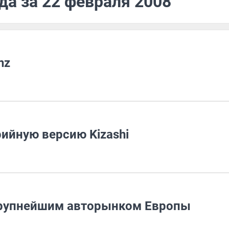
да за 22 февраля 2008
nz
рийную версию Kizashi
 крупнейшим авторынком Европы