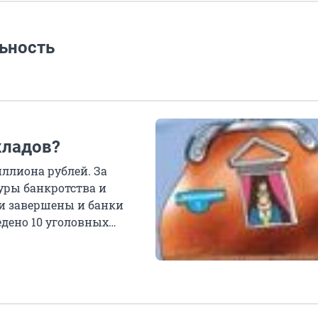
ьность
кладов?
иллиона рублей. За
уры банкротства и
ни завершены и банки
дено 10 уголовных