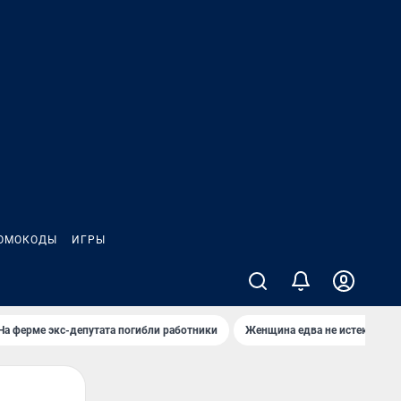
ОМОКОДЫ
ИГРЫ
На ферме экс-депутата погибли работники
Женщина едва не истекла кро