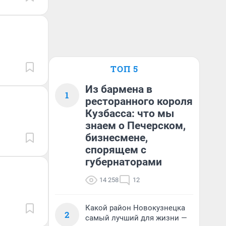
ТОП 5
Из бармена в
1
ресторанного короля
Кузбасса: что мы
знаем о Печерском,
бизнесмене,
спорящем с
губернаторами
14 258
12
Какой район Новокузнецка
2
самый лучший для жизни —