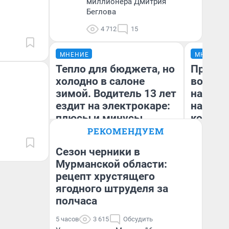
миллионера Дмитрия
Беглова
4 712
15
МНЕНИЕ
МНЕНИЕ
Тепло для бюджета, но
Продаш
холодно в салоне
возьмут
зимой. Водитель 13 лет
нам го
ездит на электрокаре:
налого
плюсы и минусы
коснет
даже р
РЕКОМЕНДУЕМ
Сезон черники в
Мурманской области:
рецепт хрустящего
Денис Дедюхин
Ан
ягодного штруделя за
полчаса
5 часов
3 615
Обсудить