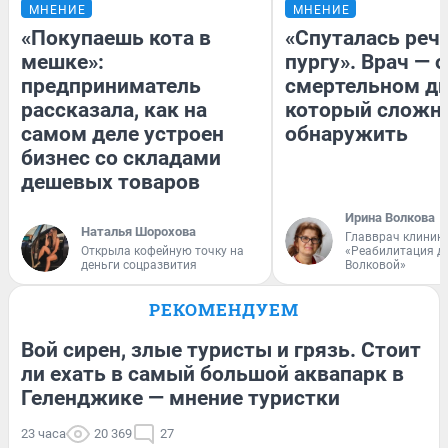
МНЕНИЕ
МНЕНИЕ
«Покупаешь кота в
«Спуталась речь
мешке»:
пургу». Врач — о
предприниматель
смертельном ди
рассказала, как на
который сложн
самом деле устроен
обнаружить
бизнес со складами
дешевых товаров
Ирина Волкова
Наталья Шорохова
Главврач клиник
Открыла кофейную точку на
«Реабилитация д
деньги соцразвития
Волковой»
РЕКОМЕНДУЕМ
Вой сирен, злые туристы и грязь. Стоит
ли ехать в самый большой аквапарк в
Геленджике — мнение туристки
23 часа
20 369
27