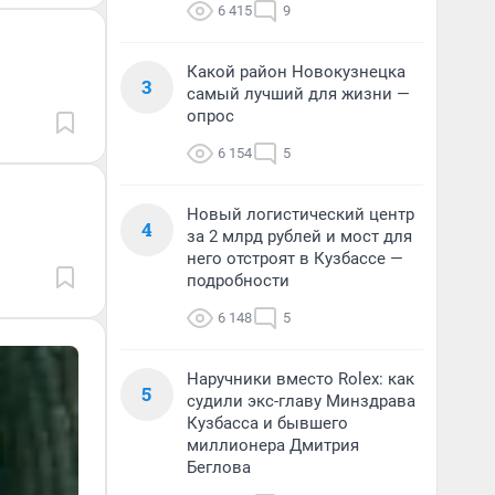
6 415
9
Какой район Новокузнецка
3
самый лучший для жизни —
опрос
6 154
5
Новый логистический центр
4
за 2 млрд рублей и мост для
него отстроят в Кузбассе —
подробности
6 148
5
Наручники вместо Rolex: как
5
судили экс-главу Минздрава
Кузбасса и бывшего
миллионера Дмитрия
Беглова