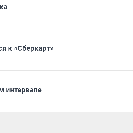
ка
я к «Сберкарт»
м интервале