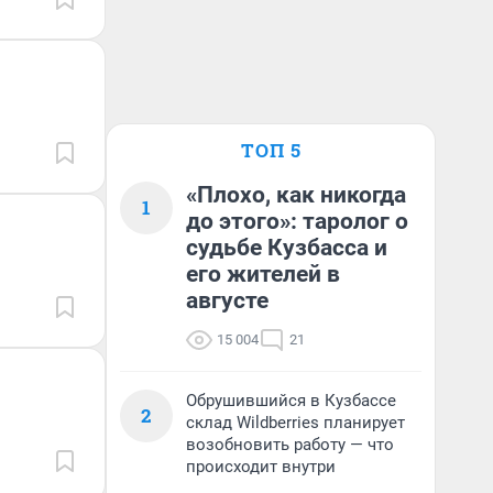
ТОП 5
«Плохо, как никогда
1
до этого»: таролог о
судьбе Кузбасса и
его жителей в
августе
15 004
21
Обрушившийся в Кузбассе
2
склад Wildberries планирует
возобновить работу — что
происходит внутри