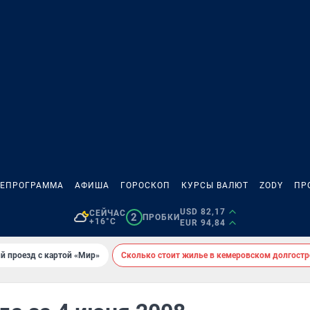
ЛЕПРОГРАММА
АФИША
ГОРОСКОП
КУРСЫ ВАЛЮТ
ZODY
ПР
USD 82,17
СЕЙЧАС
2
ПРОБКИ
+16°C
EUR 94,84
й проезд с картой «Мир»
Сколько стоит жилье в кемеровском долгостр