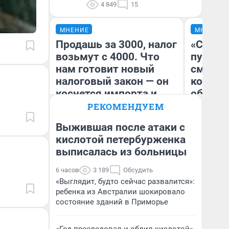
4 849
15
МНЕНИЕ
МНЕНИЕ
Продашь за 3000, налог
«Спутал
возьмут с 4000. Что
пургу».
нам готовит новый
смерте
налоговый закон — он
которы
коснется импорта и
обнару
даже репетиторов
РЕКОМЕНДУЕМ
Выжившая после атаки с
Ир
кислотой петербурженка
Гл
выписалась из больницы
Анастасия Завгородняя
«Р
Во
6 часов
3 189
Обсудить
«Выглядит, будто сейчас развалится»:
ребенка из Австралии шокировало
состояние зданий в Приморье