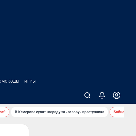
ОМОКОДЫ
ИГРЫ
ое?
В Кемерове сулят награду за «голову» преступника
Бойцовский 