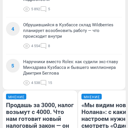
5 892
5
Обрушившийся в Кузбассе склад Wildberries
4
планирует возобновить работу — что
происходит внутри
4 554
8
Наручники вместо Rolex: как судили экс-главу
5
Минздрава Кузбасса и бывшего миллионера
Дмитрия Беглова
4 538
15
МНЕНИЕ
МНЕНИЕ
Продашь за 3000, налог
«Мы видим нов
возьмут с 4000. Что
Нолана»: с каки
нам готовит новый
настроем нужн
налоговый закон — он
смотреть «Одис