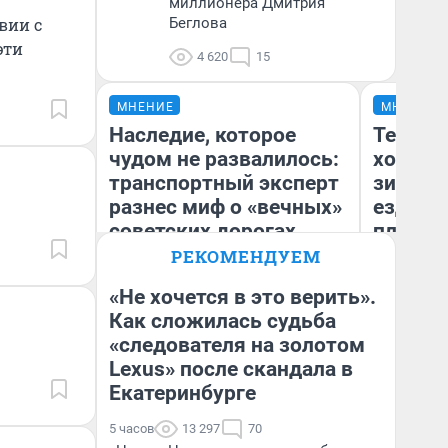
миллионера Дмитрия
твии с
Беглова
эти
4 620
15
МНЕНИЕ
МНЕНИЕ
Наследие, которое
Тепло 
чудом не развалилось:
холодн
транспортный эксперт
зимой.
разнес миф о «вечных»
ездит н
советских дорогах
плюсы 
РЕКОМЕНДУЕМ
«Не хочется в это верить».
Олег Арефьев
Как сложилась судьба
Блогер, предприниматель,
«следователя на золотом
Д
владелец в транспортном
бизнесе
Lexus» после скандала в
Екатеринбурге
5 часов
13 297
70