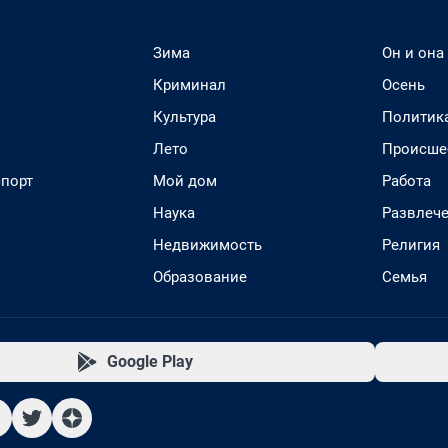
Зима
Он и она
Криминал
Осень
Культура
Политик
Лето
Происше
спорт
Мой дом
Работа
Наука
Развлеч
Недвижимость
Религия
Образование
Семья
Google Play