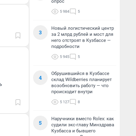
опрос
5 984
5
Новый логистический центр
3
за 2 млрд рублей и мост для
него отстроят в Кузбассе —
подробности
5 945
5
Обрушившийся в Кузбассе
4
склад Wildberries планирует
ь
возобновить работу — что
происходит внутри
5 127
8
Наручники вместо Rolex: как
5
судили экс-главу Минздрава
Кузбасса и бывшего