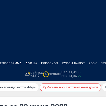
ЛЕПРОГРАММА
АФИША
ГОРОСКОП
КУРСЫ ВАЛЮТ
ZODY
ПР
USD 81,41
СЕЙЧАС
4
ПРОБКИ
+23°C
EUR 94,06
ый проезд с картой «Мир»
Кузбасский мэр-взяточник хочет домой