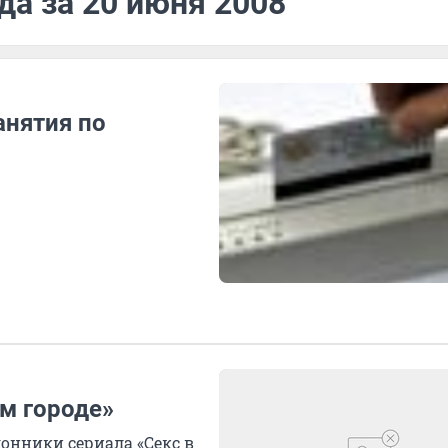
да за 20 июня 2008
анятия по
м городе»
нники сериала «Секс в