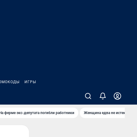
ОМОКОДЫ
ИГРЫ
На ферме экс-депутата погибли работники
Женщина едва не истекла кро