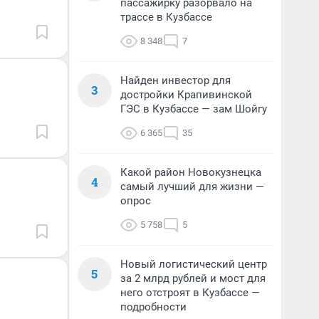
пассажирку разорвало на
трассе в Кузбассе
8 348
7
Найден инвестор для
3
достройки Крапивинской
ГЭС в Кузбассе — зам Шойгу
6 365
35
Какой район Новокузнецка
4
самый лучший для жизни —
опрос
5 758
5
Новый логистический центр
5
за 2 млрд рублей и мост для
него отстроят в Кузбассе —
подробности