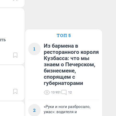
ТОП 5
ять
Из бармена в
1
ресторанного короля
Кузбасса: что мы
знаем о Печерском,
бизнесмене,
спорящем с
губернаторами
13 951
12
«Руки и ноги разбросало,
2
ужас»: водителя и