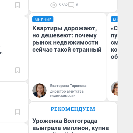
5 682
5
МНЕНИЕ
МНЕНИЕ
Квартиры дорожают,
«Спутал
но дешевеют: почему
пургу».
рынок недвижимости
смерте
.
сейчас такой странный
которы
ь
обнару
Ир
Екатерина Торопова
Гл
директор агентства
«Р
недвижимости
Во
РЕКОМЕНДУЕМ
Уроженка Волгограда
выиграла миллион, купив