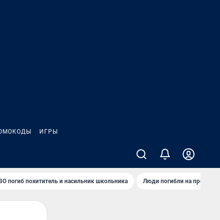
ОМОКОДЫ
ИГРЫ
ВО погиб похититель и насильник школьника
Люди погибли на предприя