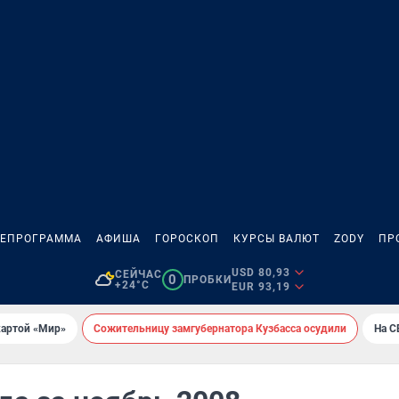
ЛЕПРОГРАММА
АФИША
ГОРОСКОП
КУРСЫ ВАЛЮТ
ZODY
ПР
USD 80,93
СЕЙЧАС
0
ПРОБКИ
+24°C
EUR 93,19
картой «Мир»
Сожительницу замгубернатора Кузбасса осудили
На С