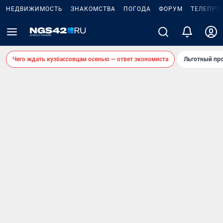
НЕДВИЖИМОСТЬ
ЗНАКОМСТВА
ПОГОДА
ФОРУМ
ТЕЛЕПРО
Чего ждать кузбассовцам осенью — ответ экономиста
Льготный про