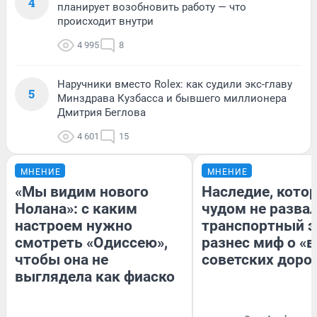
4
планирует возобновить работу — что
происходит внутри
4 995
8
Наручники вместо Rolex: как судили экс-главу
5
Минздрава Кузбасса и бывшего миллионера
Дмитрия Беглова
4 601
15
МНЕНИЕ
МНЕНИЕ
«Мы видим нового
Наследие, кото
Нолана»: с каким
чудом не разва
настроем нужно
транспортный э
смотреть «Одиссею»,
разнес миф о «
чтобы она не
советских доро
выглядела как фиаско