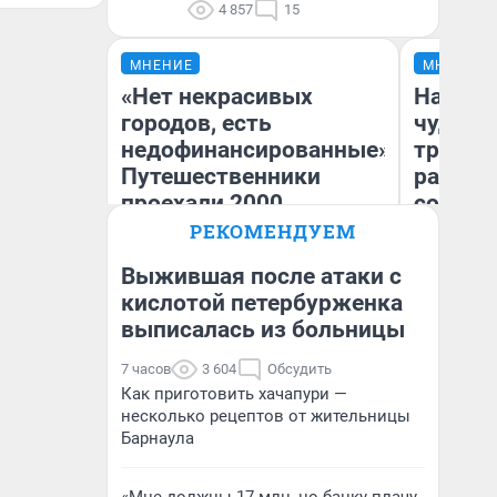
4 857
15
МНЕНИЕ
МНЕНИЕ
«Нет некрасивых
Наслед
городов, есть
чудом 
недофинансированные».
трансп
Путешественники
разнес
проехали 2000
советс
километров по Уралу на
РЕКОМЕНДУЕМ
машине — стоило ли оно
Выжившая после атаки с
того
Ол
кислотой петербурженка
Бл
выписалась из больницы
Екатерина Литкевич
вл
би
7 часов
3 604
Обсудить
Как приготовить хачапури —
несколько рецептов от жительницы
Барнаула