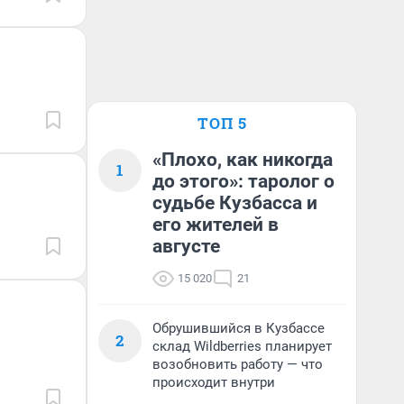
ТОП 5
«Плохо, как никогда
1
до этого»: таролог о
судьбе Кузбасса и
его жителей в
августе
15 020
21
Обрушившийся в Кузбассе
2
склад Wildberries планирует
возобновить работу — что
происходит внутри