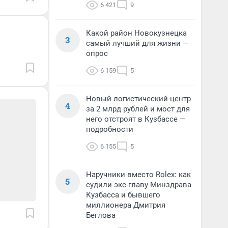
6 421
9
Какой район Новокузнецка
3
самый лучший для жизни —
опрос
6 159
5
Новый логистический центр
4
за 2 млрд рублей и мост для
него отстроят в Кузбассе —
подробности
6 155
5
Наручники вместо Rolex: как
5
судили экс-главу Минздрава
Кузбасса и бывшего
миллионера Дмитрия
Беглова