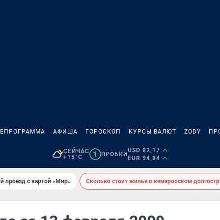
ЛЕПРОГРАММА
АФИША
ГОРОСКОП
КУРСЫ ВАЛЮТ
ZODY
ПР
USD 82,17
СЕЙЧАС
1
ПРОБКИ
+15°C
EUR 94,84
й проезд с картой «Мир»
Сколько стоит жилье в кемеровском долгостр