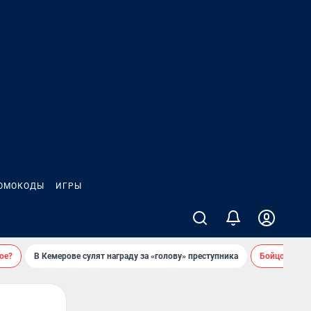
ОМОКОДЫ
ИГРЫ
ое?
В Кемерове сулят награду за «голову» преступника
Бойцовский 