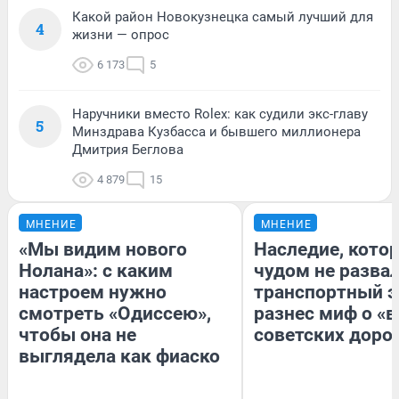
Какой район Новокузнецка самый лучший для
4
жизни — опрос
6 173
5
Наручники вместо Rolex: как судили экс-главу
5
Минздрава Кузбасса и бывшего миллионера
Дмитрия Беглова
4 879
15
МНЕНИЕ
МНЕНИЕ
«Мы видим нового
Наследие, кото
Нолана»: с каким
чудом не разва
настроем нужно
транспортный э
смотреть «Одиссею»,
разнес миф о «
чтобы она не
советских доро
выглядела как фиаско