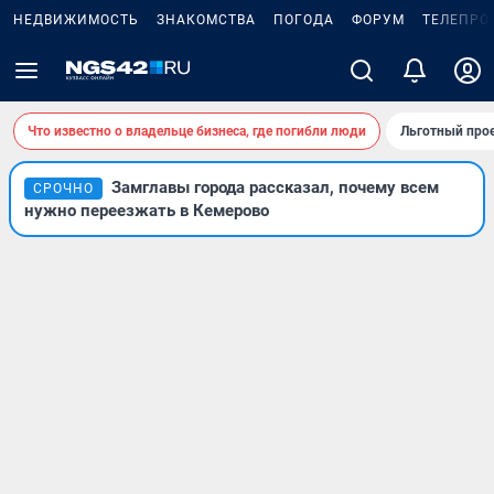
НЕДВИЖИМОСТЬ
ЗНАКОМСТВА
ПОГОДА
ФОРУМ
ТЕЛЕПРО
Что известно о владельце бизнеса, где погибли люди
Льготный прое
Замглавы города рассказал, почему всем
СРОЧНО
нужно переезжать в Кемерово