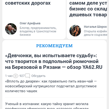
советских дорогах
самом деле уст
бизнес со скла
дешевых товар
Олег Арефьев
Наталья Шорохо
Блогер, предприниматель,
владелец в транспортном
Открыла кофейну
бизнесе
деньги соцразви
РЕКОМЕНДУЕМ
«Девчонки, вы испытываете судьбу»:
что творится в подпольной рюмочной
на Березовой в Рязани — обзор YA62.RU
1 час
927
Обсудить
«Вплоть до диареи»: как правильно пить иван-чай —
новосибирский нутрициолог подсчитал допустимое
количество чашек
Ученый в изгнании: какую тайну хранит могила
профессора уфимского вуза, которого обожали