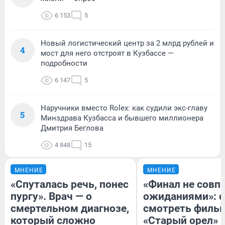
6 153
5
Новый логистический центр за 2 млрд рублей и
4
мост для него отстроят в Кузбассе —
подробности
6 147
5
Наручники вместо Rolex: как судили экс-главу
5
Минздрава Кузбасса и бывшего миллионера
Дмитрия Беглова
4 848
15
МНЕНИЕ
МНЕНИЕ
«Спуталась речь, понес
«Финал не совпа
пургу». Врач — о
ожиданиями»: с
смертельном диагнозе,
смотреть филь
который сложно
«Старый орел» 