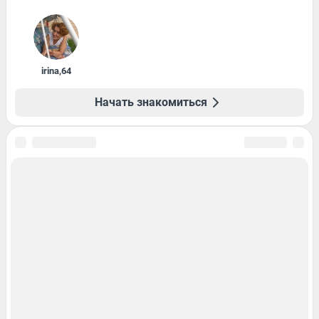
irina
,
64
Начать знакомиться