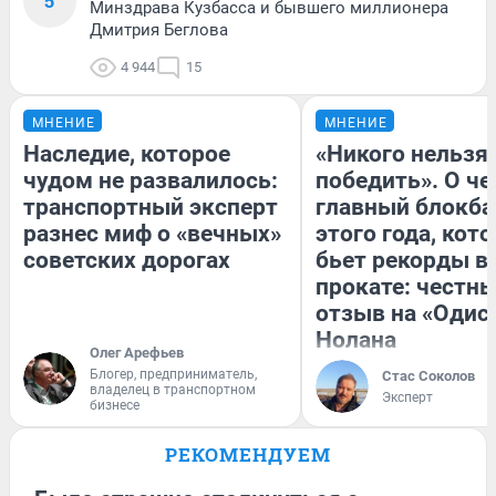
5
Минздрава Кузбасса и бывшего миллионера
Дмитрия Беглова
4 944
15
МНЕНИЕ
МНЕНИЕ
Наследие, которое
«Никого нельзя
чудом не развалилось:
победить». О ч
транспортный эксперт
главный блокба
разнес миф о «вечных»
этого года, кот
советских дорогах
бьет рекорды в
прокате: честн
отзыв на «Одис
Нолана
Олег Арефьев
Блогер, предприниматель,
Стас Соколов
владелец в транспортном
Эксперт
бизнесе
РЕКОМЕНДУЕМ