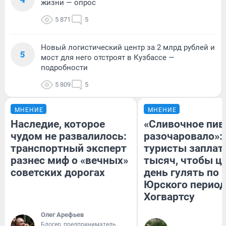
жизни — опрос
5 871
5
Новый логистический центр за 2 млрд рублей и
5
мост для него отстроят в Кузбассе —
подробности
5 809
5
МНЕНИЕ
МНЕНИЕ
Наследие, которое
«Сливочное пив
чудом не развалилось:
разочаровало»:
транспортный эксперт
туристы заплат
разнес миф о «вечных»
тысяч, чтобы ц
советских дорогах
день гулять по 
Юрского период
Хогвартсу
Олег Арефьев
Блогер, предприниматель,