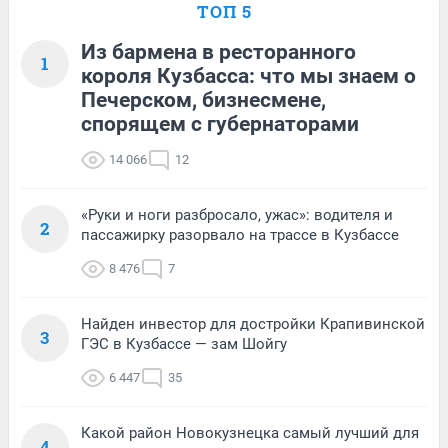
ТОП 5
Из бармена в ресторанного
1
короля Кузбасса: что мы знаем о
Печерском, бизнесмене,
спорящем с губернаторами
14 066
12
«Руки и ноги разбросало, ужас»: водителя и
2
пассажирку разорвало на трассе в Кузбассе
8 476
7
Найден инвестор для достройки Крапивинской
3
ГЭС в Кузбассе — зам Шойгу
6 447
35
Какой район Новокузнецка самый лучший для
4