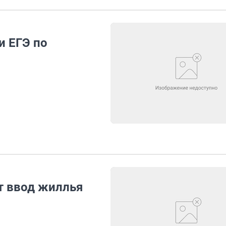
и ЕГЭ по
т ввод жиллья