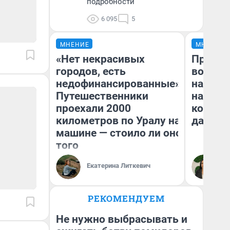
подробности
6 095
5
МНЕНИЕ
МНЕНИЕ
«Нет некрасивых
Продаш
городов, есть
возьмут
недофинансированные».
нам го
Путешественники
налого
проехали 2000
коснет
километров по Уралу на
даже р
машине — стоило ли оно
того
Екатерина Литкевич
Ан
РЕКОМЕНДУЕМ
Не нужно выбрасывать и