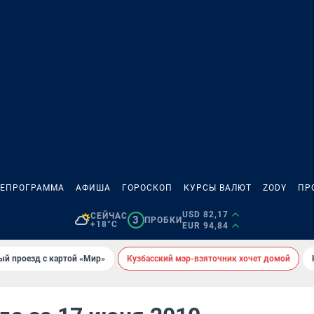
ЛЕПРОГРАММА
АФИША
ГОРОСКОП
КУРСЫ ВАЛЮТ
ZODY
ПР
USD 82,17
СЕЙЧАС
3
ПРОБКИ
+18°C
EUR 94,84
ый проезд с картой «Мир»
Кузбасский мэр-взяточник хочет домой