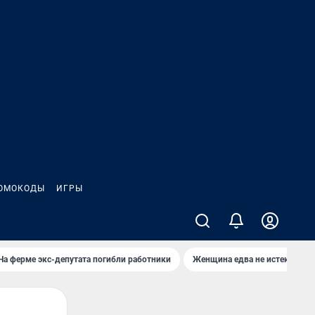
ОМОКОДЫ
ИГРЫ
На ферме экс-депутата погибли работники
Женщина едва не истекла кро