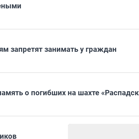
леными
м запретят занимать у граждан
амять о погибших на шахте «Распадск
чиков