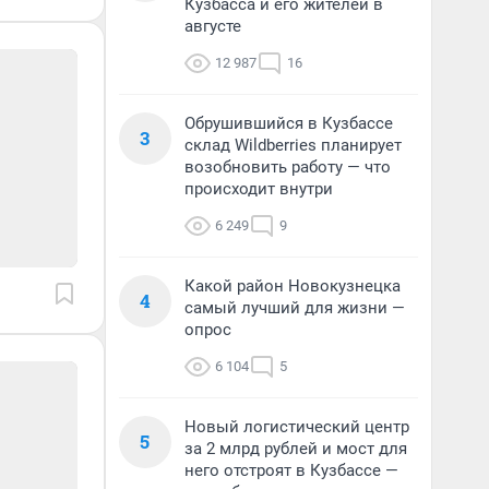
Кузбасса и его жителей в
августе
12 987
16
Обрушившийся в Кузбассе
3
склад Wildberries планирует
возобновить работу — что
происходит внутри
6 249
9
Какой район Новокузнецка
4
самый лучший для жизни —
опрос
6 104
5
Новый логистический центр
5
за 2 млрд рублей и мост для
него отстроят в Кузбассе —