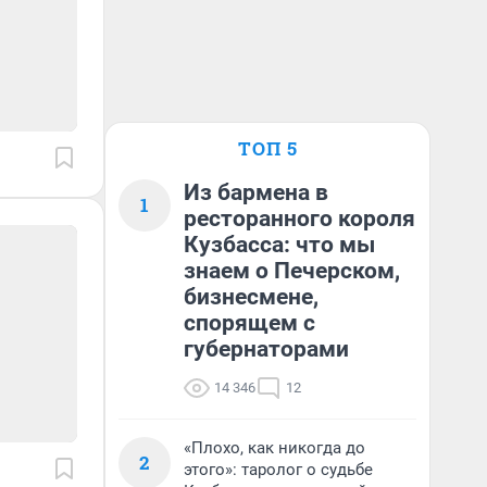
ТОП 5
Из бармена в
1
ресторанного короля
Кузбасса: что мы
знаем о Печерском,
бизнесмене,
спорящем с
губернаторами
14 346
12
«Плохо, как никогда до
2
этого»: таролог о судьбе